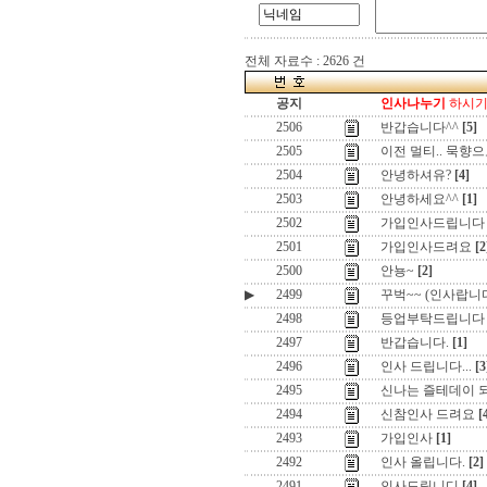
전체 자료수 : 2626 건
공지
인사나누기
하시기 
2506
반갑습니다^^
[5]
2505
이전 멀티.. 묵향으
2504
안녕하셔유?
[4]
2503
안녕하세요^^
[1]
2502
가입인사드립니다
2501
가입인사드려요
[2
2500
안뇽~
[2]
▶
2499
꾸벅~~ (인사랍니
2498
등업부탁드립니다
2497
반갑습니다.
[1]
2496
인사 드립니다...
[3
2495
신나는 즐테데이 
2494
신참인사 드려요
[
2493
가입인사
[1]
2492
인사 올립니다.
[2]
2491
인사드립니디
[4]