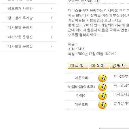
꾸벅~~ (인사랍니다)
ㆍ정모벙개 사진방
테니스를 무지싸랑하는 미시에요 ㅋㅋ 
지는 한양에서 살아요 예전에 부산 장
ㆍ정모벙개 후기방
가입이유는 시합동영상 보고파서요
현재 송파구에서 병아리탈퇴하기위해 열심
ㆍ테사모웹 큰잔치
근대 왜이리 힘든지 마음은 국화부 언능
모두들 행복하세요~~~
ㆍ테사모웹 운영진
파일 :
ㆍ테사모웹 운영실
조회 : 2416
작성 : 2009년 12월 05일 18:01:10
저 국화부
미운오리
꼭... 열
바람바람(金永準)
어서오세요,
만덕이
방가방가
미운오리