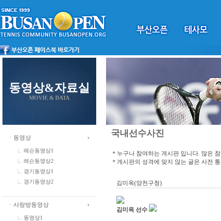
동영상&자료실
MOVIE & DATA
국내선수사진
ㆍ동영상
레슨동영상1
＊누구나 참여하는 게시판 입니다. 많은 
＊게시판의 성격에 맞지 않는 글은 사전 
레슨동영상2
경기동영상1
경기동영상2
김미옥(양천구청)
ㆍ사랑방동영상
김미옥 선수
동영상1