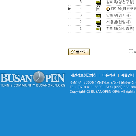
5
김미옥(양천구청)
▶
4
김미옥(양천구청
3
남현우(명지대)
2
서용범(한림대)
1
전미라(삼성증권)