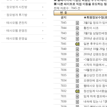
▣ 홈페이지에 가입한 회원은 누구나 테
▣ 다른 싸이트로 직접 이동을 유도하는 링
ㆍ정모벙개 사진방
전체 자료수 : 7045 건
ㆍ정모벙개 후기방
공지
★회원정보수정(로그인
ㆍ테사모웹 큰잔치
7045
3월1일 정모가 있
7044
황진이 시조
ㆍ테사모웹 운영진
7043
3월1일 삼일만세정
ㆍ테사모웹 운영실
7042
2016년 송년모임 
7041
일본 후쿠오카 친
7040
2016년 10월 29일
7039
2016년 강원도정
7038
=5월정모공지=
[1]
7037
시작의 처음에서 ,,
7036
=4월정모공지=
7035
울산상안 인조코
7034
오랜만에 경사가있어
7033
웹테사모 정모 참
7032
정선임계 다녀왔습
7031
임계 하계 캠프에
7030
내속에 있는 나 ?
[
7029
2015 웹테사모 