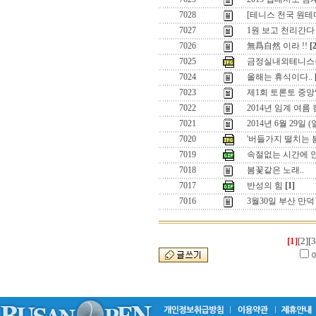
7028
[테니스 천국 원
7027
1원 보고 천리간다 
7026
無爲自然 이라 !!
[
7025
금정실내외테니스
7024
올해는 휴식이다..
7023
제1회 토론토 중앙
7022
2014년 임계 여름
7021
2014년 6월 29일
7020
'버들가지 떨치는 
7019
속절없는 시간에 
7018
봄꽃같은 노래..
7017
반성의 힘
[1]
7016
3월30일 부산 만
[1]
[2]
[3