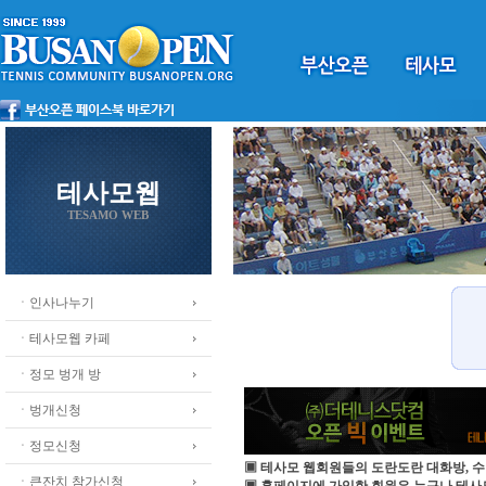
테사모웹
TESAMO WEB
ㆍ인사나누기
ㆍ테사모웹 카페
ㆍ정모 벙개 방
ㆍ벙개신청
ㆍ정모신청
▣ 테사모 웹회원들의 도란도란 대화방, 수
ㆍ큰잔치 참가신청