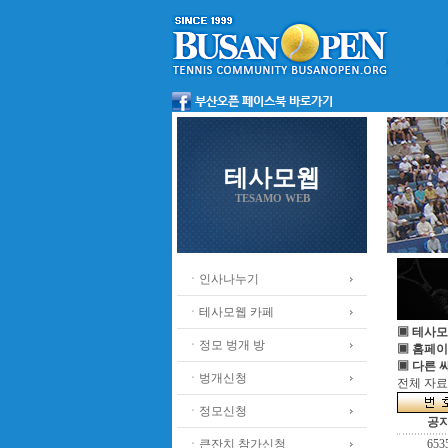
테사모웹
TESAMO WEB
ㆍ인사나누기
ㆍ테사모웹 카페
▣ 테사모
ㆍ정모 벙개 방
▣ 홈페이
▣ 다른 
ㆍ벙개신청
전체 자료수
ㆍ정모신청
공
ㆍ큰잔치 참가신청
653