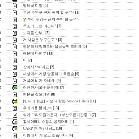
4
찔레꽃 미망
[5]
3
부산 수영구 근처 숙박 할 곳^*^
[1]
2
부산 수영구 근처 숙박 할 곳^*^
1
목소리 크면 이긴다?
[7]
0
모처름 안부,,
[5]
9
저 사람은 누구인고 ?
[5]
8
행운의 네잎크로바 울님들께 드려요
[5]
7
해운대 마천루
[13]
6
비
[2]
5
장마시작이네요
[2]
4
세상에서 가장 달콤하고 독한술
[9]
3
저녁에 비가 오네요.
[9]
2
어천만사(於千萬事)에
[7]
1
행운을 잡으려면
[8]
0
[반대에 한표] 시모나 할렙(Simona Halep)
[11]
9
우리아들 똘이,,^^
[13]
8
뭐가 그리도즐거운지...(부산오픈기간중..)
[7]
7
휠체어테니스장의 꽁지머리
[4]
6
CARP (잉어) 사냥...
[10]
5
이밤에 비가 오고 있습니다.
[4]