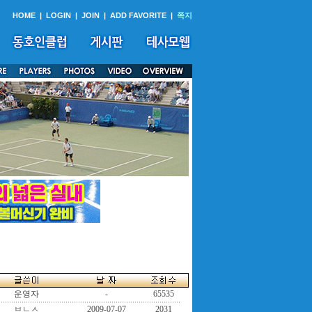
HOME
|
LOGIN
|
JOIN
|
ADD FAVORITE
|
쪽지
운영자
-
65535
ㅂㄴㅅ
2009-07-07
2031