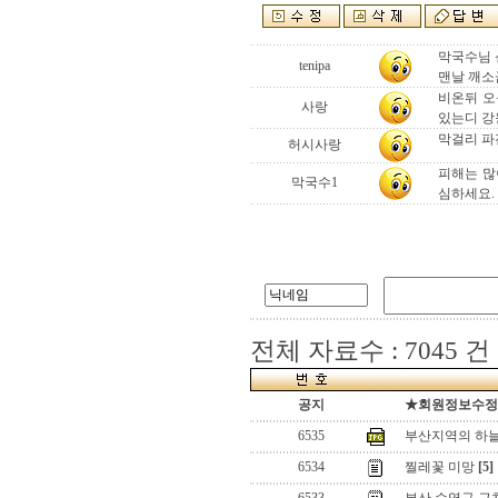
막국수님 
tenipa
맨날 깨소
비온뒤 오
사랑
있는디 강
막걸리 파
허시사랑
피해는 많
막국수1
심하세요.
전체 자료수 : 7045 건
공지
★회원정보수정(로
6535
부산지역의 하
6534
찔레꽃 미망
[5]