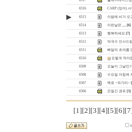
6517
휠체어테니스장
6516
CARP (잉어) 사냥
▶
6515
이밤에 비가 오
6514
이런날은 ,,,,
[6]
6513
행복하세요
[7]
6512
막국수 인사드립
6511
삐달의 초여름 
6510
요렇게 작아
6509
오늘이 그날인가
6508
수요일 아침에
6507
백로 <외가리>
6506
끈질긴 권유
[3]
[1]
[2]
[3]
[4]
[5]
[6]
[7