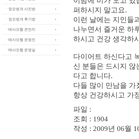
이밤에 비가 오고 있
퍼하시지 말고요.
ㆍ정모벙개 사진방
이런 날에는 지인들과
ㆍ정모벙개 후기방
나누면서 즐거운 하루
ㆍ테사모웹 큰잔치
하시고 건강 생각하
ㆍ테사모웹 운영진
ㆍ테사모웹 운영실
다이어트 하신다고 녹
신 분들은 드시지 않
다고 합니다.
다들 많이 만남을 가
항상 건강하시고 가
파일 :
조회 : 1904
작성 : 2009년 06월 10