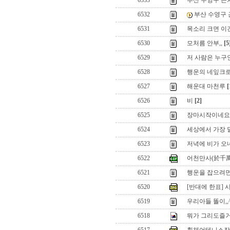
6533
부산 수영구 근처
6532
부산 수영구 근
6531
목소리 크면 이
6530
모처름 안부,,
[5
6529
저 사람은 누구인
6528
행운의 네잎크로
6527
해운대 마천루
[
6526
비
[2]
6525
장마시작이네요
6524
세상에서 가장 
6523
저녁에 비가 오
6522
어천만사(於千
6521
행운을 잡으려
6520
[반대에 한표] 시모
6519
우리아들 똘이,,
6518
뭐가 그리도즐거운