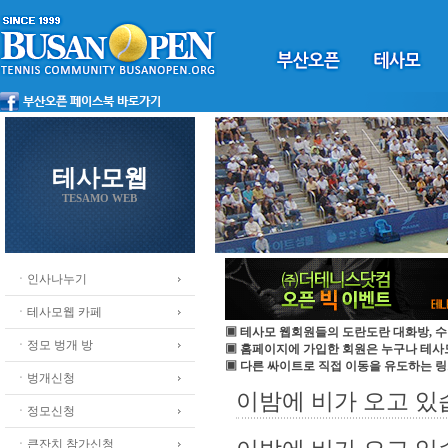
테사모웹
TESAMO WEB
ㆍ인사나누기
ㆍ테사모웹 카페
▣ 테사모 웹회원들의 도란도란 대화방, 수
ㆍ정모 벙개 방
▣ 홈페이지에 가입한 회원은 누구나 테
▣ 다른 싸이트로 직접 이동을 유도하는 링
ㆍ벙개신청
이밤에 비가 오고 있
ㆍ정모신청
ㆍ큰잔치 참가신청