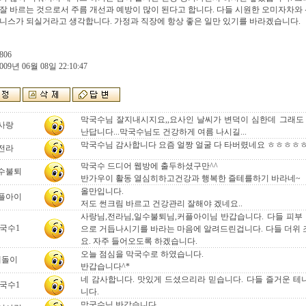
잘 바르는 것으로서 주름 개선과 예방이 많이 된다고 합니다. 다들 시원한 오미자차와
니스가 되실거라고 생각합니다. 가정과 직장에 항상 좋은 일만 있기를 바라겠습니다.
806
009년 06월 08일 22:10:47
막국수님 잘지내시지요,,요사인 날씨가 변덕이 심한데 그래도
사랑
난답니다...막국수님도 건강하게 여름 나시길...
막국수님 감사합니다 요즘 얼짱 얼굴 다 타버렸네요 ㅎㅎㅎㅎ
전라
막국수 드디어 웹방에 출두하셨구만^^
수불퇴
반가우이 활동 열심히하고건강과 행복한 즐테를하기 바라네~
올만입니다.
플아이
저도 썬크림 바르고 건강관리 잘해야 겠네요..
사랑님,전라님,일수불퇴님,커플아이님 반갑습니다. 다들 피부
국수1
으로 거듭나시기를 바라는 마음에 알려드린겁니다. 다들 더위
요. 자주 들어오도록 하겠습니다.
오늘 점심을 막국수로 하였습니다.
테돌이
반갑습니다^*
네 감사합니다. 맛있게 드셨으리라 믿습니다. 다들 즐거운 
국수1
니다.
막국수님 반갑습니다........