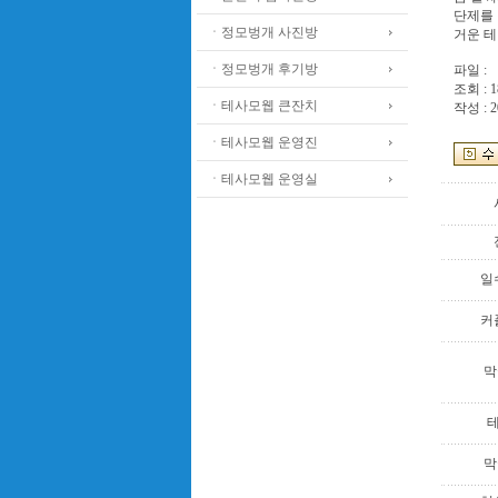
단제를 
ㆍ정모벙개 사진방
거운 테
ㆍ정모벙개 후기방
파일 :
조회 : 1
ㆍ테사모웹 큰잔치
작성 : 2
ㆍ테사모웹 운영진
ㆍ테사모웹 운영실
일
커
막
막