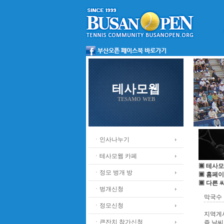
테사모웹
TESAMO WEB
ㆍ인사나누기
ㆍ테사모웹 카페
▣ 테사모
ㆍ정모 벙개 방
▣ 홈페이
▣ 다른 
ㆍ벙개신청
막국수
ㆍ정모신청
지역게
ㆍ큰잔치 참가신청
즘 날씨