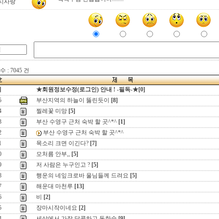
시사랑
 : 7045 건
지
★회원정보수정(로그인) 안내 ! -필독-★[0]
5
부산지역의 하늘이 뚫린듯이
[8]
4
찔레꽃 미망
[5]
3
부산 수영구 근처 숙박 할 곳^*^
[1]
2
부산 수영구 근처 숙박 할 곳^*^
1
목소리 크면 이긴다?
[7]
0
모처름 안부,,
[5]
9
저 사람은 누구인고 ?
[5]
8
행운의 네잎크로바 울님들께 드려요
[5]
7
해운대 마천루
[13]
6
비
[2]
5
장마시작이네요
[2]
4
세상에서 가장 달콤하고 독한술
[9]