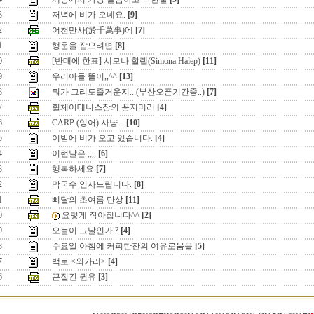
3
저녁에 비가 오네요.
[9]
2
어천만사(於千萬事)에
[7]
1
행운을 잡으려면
[8]
0
[반대에 한표] 시모나 할렙(Simona Halep)
[11]
9
우리아들 똘이,,^^
[13]
8
뭐가 그리도즐거운지...(부산오픈기간중..)
[7]
7
휠체어테니스장의 꽁지머리
[4]
6
CARP (잉어) 사냥...
[10]
5
이밤에 비가 오고 있습니다.
[4]
4
이런날은 ,,,,
[6]
3
행복하세요
[7]
2
막국수 인사드립니다.
[8]
1
삐달의 초여름 단상
[11]
0
요렇게 작아집니다^^
[2]
9
오늘이 그날인가 ?
[4]
8
수요일 아침에 커피한잔의 여유로움을
[5]
7
백로 <외가리>
[4]
6
끈질긴 권유
[3]