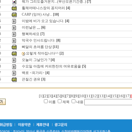
8
뭐가 그리도즐거운지...(부산오픈기간중..)
[7]
7
휠체어테니스장의 꽁지머리
[4]
6
CARP (잉어) 사냥...
[10]
5
이밤에 비가 오고 있습니다.
[4]
4
이런날은 ,,,,
[6]
3
행복하세요
[7]
2
막국수 인사드립니다.
[8]
1
삐달의 초여름 단상
[11]
0
요렇게 작아집니다^^
[2]
9
오늘이 그날인가 ?
[4]
8
수요일 아침에 커피한잔의 여유로움을
[5]
7
백로 <외가리>
[4]
6
끈질긴 권유
[3]
[1]
[2]
[3]
[4]
[5]
[6]
[7]
[8]
[9]
[10]
[11]
[12]
[13]
[14]
[15]
[16]
[17]
[
이름
제목
내용