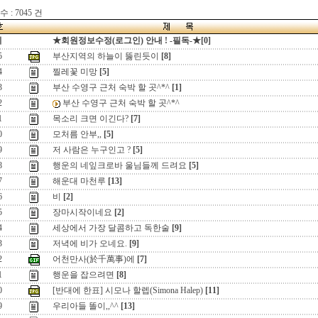
 : 7045 건
지
★회원정보수정(로그인) 안내 ! -필독-★[0]
5
부산지역의 하늘이 뚫린듯이
[8]
4
찔레꽃 미망
[5]
3
부산 수영구 근처 숙박 할 곳^*^
[1]
2
부산 수영구 근처 숙박 할 곳^*^
1
목소리 크면 이긴다?
[7]
0
모처름 안부,,
[5]
9
저 사람은 누구인고 ?
[5]
8
행운의 네잎크로바 울님들께 드려요
[5]
7
해운대 마천루
[13]
6
비
[2]
5
장마시작이네요
[2]
4
세상에서 가장 달콤하고 독한술
[9]
3
저녁에 비가 오네요.
[9]
2
어천만사(於千萬事)에
[7]
1
행운을 잡으려면
[8]
0
[반대에 한표] 시모나 할렙(Simona Halep)
[11]
9
우리아들 똘이,,^^
[13]