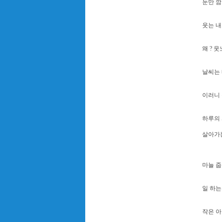
눈만 깜
웃는 내
왜 ? 
날씨는 
이러니 
하루의 
살아가는
마늘 
일 하는
작은 아