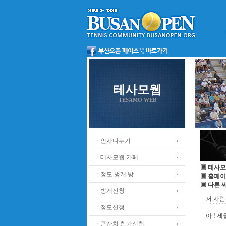
테사모웹
TESAMO WEB
ㆍ인사나누기
ㆍ테사모웹 카페
▣ 테사모
ㆍ정모 벙개 방
▣ 홈페이
▣ 다른 
ㆍ벙개신청
저 사람
ㆍ정모신청
아 ! 
ㆍ큰잔치 참가신청