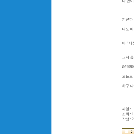
나 없이 
피곤한 
나도 따
아 ! 
그저 웃
&#499
오늘도
하구 나 
파일 :
조회 : 1
작성 : 2