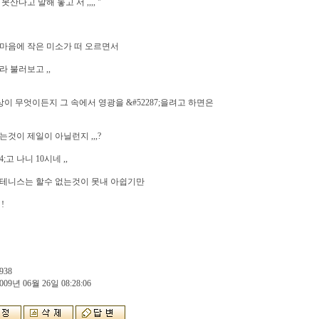
못산다고 말해 놓고 서 ,,,, "
마음에 작은 미소가 떠 오르면서
라 불러보고 ,,
세상이 무엇이든지 그 속에서 영광을 &#52287;을려고 하면은
는것이 제일이 아닐런지 ,,,?
04;고 나니 10시네 ,,
 테니스는 할수 없는것이 못내 아쉽기만
!
938
009년 06월 26일 08:28:06