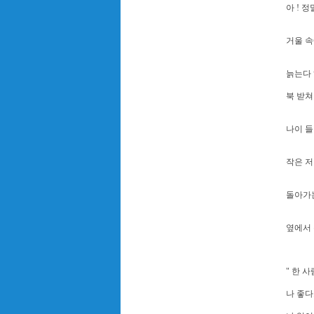
아 ! 
거울 속
늙는다 
북 받쳐
나이 들
작은 저
돌아가는
옆에서 
" 한 
나 좋다