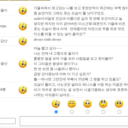
거울속에서 웃고있는 나를 보고 웃었던적이 최근에는 부쩍 많
테돌이
좀 늙었지만 그래도 웃는 모습이 훨 낫더구먼요.
smile이야말로 건강과 아름다운 삶의 첫 번째 조건이라고 늘
생각은 하지만 이미 굳어버린 미소근육 때문인지 거울에 비친
enipa
웃는 모습이 못내 어색.. 언제쯤이면 자연스런 주름 위로 멋진
미소를 띠울 수 있는 날이 올까요??
always smile always
강감산
마늘 뽑고 싶다~~~
나는 언제 내 고향으로 돌아가
흙묻은 얼굴 보며 거울 속의 사람얼굴 보고 웃어볼까?
자굴산
이 그리움은 평생의 병이구나.
한 번 보면 좀 나을려나 했더니
금방 갔다왔는데 어찌 더 가고 싶은가?
훨~~떠나면 그만인데 우째서 35년째 그 병을 하고 있을꼬?
모습이 틀리고, 사는곳은 달라도 테니스를 사랑 하는 마음은 하나
대빵
비가 억쑤로 쏟아지는 걸 보면서 시골가뭄해소 생각에 흐뭇하
나하는 아쉬움이 남네요.....