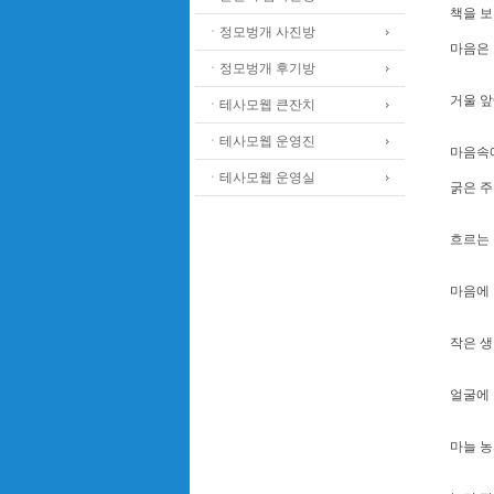
책을 보
ㆍ정모벙개 사진방
마음은 
ㆍ정모벙개 후기방
거울 앞
ㆍ테사모웹 큰잔치
ㆍ테사모웹 운영진
마음속에
ㆍ테사모웹 운영실
굵은 주
흐르는 
마음에 
작은 생
얼굴에 
마늘 농