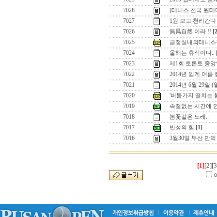
7028
[테니스 천국 원
7027
1원 보고 천리간다 
7026
無爲自然 이라 !!
[
7025
금정실내외테니스
7024
올해는 휴식이다..
7023
제1회 토론토 중앙
7022
2014년 임계 여름
7021
2014년 6월 29일
7020
'버들가지 떨치는 
7019
속절없는 시간에 
7018
봄꽃같은 노래..
7017
반성의 힘
[1]
7016
3월30일 부산 만
[1]
[2]
[3