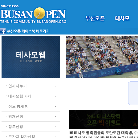
테사모웹
TESAMO WEB
ㆍ인사나누기
ㆍ테사모웹 카페
ㆍ정모 벙개 방
ㆍ벙개신청
ㆍ정모신청
▣ 테사모 웹회원들의 도란도란 대화방, 수
ㆍ큰잔치 참가신청