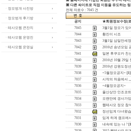
▣ 홈페이지에 가입한 회원은 누구나 테
▣ 다른 싸이트로 직접 이동을 유도하는 링
ㆍ정모벙개 사진방
전체 자료수 : 7045 건
ㆍ정모벙개 후기방
공지
★회원정보수정(로그인
ㆍ테사모웹 큰잔치
7045
3월1일 정모가 있
7044
황진이 시조
ㆍ테사모웹 운영진
7043
3월1일 삼일만세정
ㆍ테사모웹 운영실
7042
2016년 송년모임 
7041
일본 후쿠오카 친
7040
2016년 10월 29일
7039
2016년 강원도정
7038
=5월정모공지=
[1]
7037
시작의 처음에서 ,,
7036
=4월정모공지=
7035
울산상안 인조코
7034
오랜만에 경사가있어
7033
웹테사모 정모 참
7032
정선임계 다녀왔습
7031
임계 하계 캠프에
7030
내속에 있는 나 ?
[
7029
2015 웹테사모 