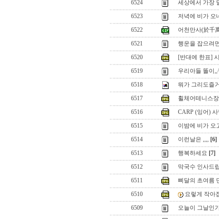
6524
세상에서 가장 
6523
저녁에 비가 오
6522
어천만사(於千
6521
행운을 잡으려
6520
[반대에 한표] 시모
6519
우리아들 똘이,,
6518
뭐가 그리도즐거운
6517
휠체어테니스장
6516
CARP (잉어) 사냥
6515
이밤에 비가 오
6514
이런날은 ,,,,
[6]
6513
행복하세요
[7]
6512
막국수 인사드립
6511
삐달의 초여름 
6510
요렇게 작아
6509
오늘이 그날인가