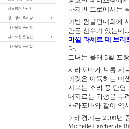
동호인 테니스장에서 
하지만 프로에서는 꼭
ㆍ정모벙개 사진방
ㆍ정모벙개 후기방
이번 윔블던대회에 
ㆍ테사모웹 큰잔치
만든 선수가 있는데..
ㆍ테사모웹 운영진
미셸 라셰르 데 브리토 Mic
ㆍ테사모웹 운영실
다.
그녀는 올해 5월 
샤라포바가 보통 지르
이것은 이륙하는 비행
지르는 소리 중 단연
내지르는 괴성은 무려 
사라포바와 같이 역시
아래경기는 2009년
Michelle Larcher de B