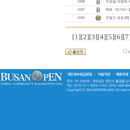
6508
수요일 아침에
6507
백로 <외가리>
6506
끈질긴 권유
[3]
[1]
[2]
[3]
[4]
[5]
[6]
[7