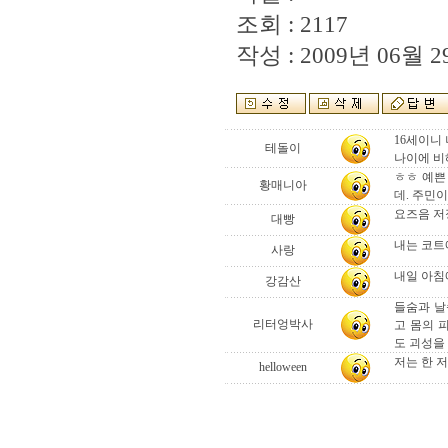
조회 : 2117
작성 : 2009년 06월 29
16세이니
테돌이
나이에 비해
ㅎㅎ 예쁜
황매니아
데. 주민
요즈음 저
대빵
내는 코트
사랑
내일 아침
강감산
들숨과 날
리터엉박사
고 몸의 
도 괴성을
저는 한 
helloween