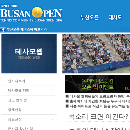
테사모웹
TESAMO WEB
ㆍ인사나누기
ㆍ테사모웹 카페
▣ 테사모 웹회원들의 도란도란 대화방, 수
ㆍ정모 벙개 방
▣ 홈페이지에 가입한 회원은 누구나 테
▣ 다른 싸이트로 직접 이동을 유도하는 링
ㆍ벙개신청
목소리 크면 이긴다?
ㆍ정모신청
ㆍ큰잔치 참가신청