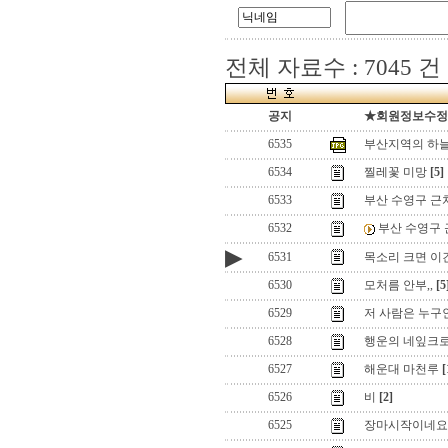
전체 자료수 : 7045 건
공지
★회원정보수정(로
6535
부산지역의 하
6534
찔레꽃 미망
[5]
6533
부산 수영구 근처
6532
부산 수영구 근
▶
6531
목소리 크면 이
6530
모처름 안부,,
[5
6529
저 사람은 누구인
6528
행운의 네잎크로
6527
해운대 마천루
[
6526
비
[2]
6525
장마시작이네요