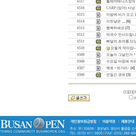
6517
휠체어테니스장의
6516
CARP (잉어) 사냥..
6515
이밤에 비가 오고 
6514
이런날은 ,,,,
[6]
6513
행복하세요
[7]
6512
막국수 인사드립니
6511
삐달의 초여름 단
6510
요렇게 작아집니
6509
오늘이 그날인가 ?
6508
수요일 아침에 커
6507
백로 <외가리>
[4]
6506
끈질긴 권유
[3]
[1]
[2]
[3