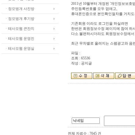
2011년 10월부터 개정된 '개인정보보호
ㆍ정모벙개 사진방
주민등록번호를 모두 없애고,
휴대폰인증으로 본인확인절차를 거치도
ㆍ정모벙개 후기방
기존회원 이라도 로그인을 하실려면
ㆍ테사모웹 큰잔치
한번은 회원정보수정 페이지에 참여 하셔
다소 불편하시더라도 회원정보수정에서 
ㆍ테사모웹 운영진
최근 무차별로 올려지는 스팸광고와 음란
ㆍ테사모웹 운영실
파일 :
조회 : 65536
작성 : 공지글
전체 자료수 : 7045 건