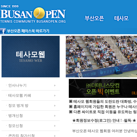
테사모웹
TESAMO WEB
ㆍ인사나누기
ㆍ테사모웹 카페
▣ 테사모 웹회원들의 도란도란 대화방, 수
ㆍ정모 벙개 방
▣ 홈페이지에 가입한 회원은 누구나 테
▣ 다른 싸이트로 직접 이동을 유도하는 링
ㆍ벙개신청
★회원정보수정(로그인) 안내 ! -필독-★
ㆍ정모신청
부산오픈 테사모 웹회원 여러분 안녕하
ㆍ큰잔치 참가신청