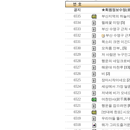
공지
★회원정보수정(로그인
6535
부산지역의 하늘이
6534
찔레꽃 미망
[5]
6533
부산 수영구 근처 숙
6532
부산 수영구 근처
6531
목소리 크면 이긴다
6530
모처름 안부,,
[5]
6529
저 사람은 누구인고
6528
행운의 네잎크로바
6527
해운대 마천루
[13]
6526
비
[2]
6525
장마시작이네요
[2
6524
세상에서 가장 달
6523
저녁에 비가 오네요
6522
어천만사(於千萬事
6521
행운을 잡으려면
[
6520
[반대에 한표] 시모나 
6519
우리아들 똘이,,^^
6518
뭐가 그리도즐거운지