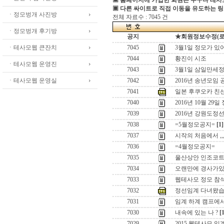
▣ 홈페이지에 가입한 회원은 누구나 테
▣ 다른 싸이트로 직접 이동을 유도하는 링
ㆍ정모벙개 사진방
전체 자료수 : 7045 건
ㆍ정모벙개 후기방
공지
★회원정보수정(로그인
ㆍ테사모웹 큰잔치
7045
3월1일 정모가 있
7044
황진이 시조
ㆍ테사모웹 운영진
7043
3월1일 삼일만세정
ㆍ테사모웹 운영실
7042
2016년 송년모임 
7041
일본 후쿠오카 친
7040
2016년 10월 29일
7039
2016년 강원도정
7038
=5월정모공지=
[1]
7037
시작의 처음에서 ,,
7036
=4월정모공지=
7035
울산상안 인조코
7034
오랜만에 경사가있어
7033
웹테사모 정모 참
7032
정선임계 다녀왔습
7031
임계 하계 캠프에
7030
내속에 있는 나 ?
[
7029
2015 웹테사모 