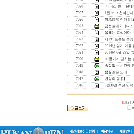
7028
[테니스 천국 원
7027
1원 보고 천리간다 
7026
無爲自然 이라 !!
[
7025
금정실내외테니스
7024
올해는 휴식이다..
7023
제1회 토론토 중앙
7022
2014년 임계 여름
7021
2014년 6월 29일
7020
'버들가지 떨치는 
7019
속절없는 시간에 
7018
봄꽃같은 노래..
7017
반성의 힘
[1]
7016
3월30일 부산 만
[1]
[2]
[3