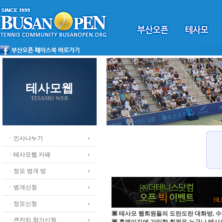
테사모웹
TESAMO WEB
ㆍ인사나누기
ㆍ테사모웹 카페
ㆍ정모 벙개 방
ㆍ벙개신청
ㆍ정모신청
▣ 테사모 웹회원들의 도란도란 대화방, 수
ㆍ큰잔치 참가신청