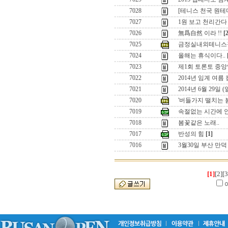
7028
[테니스 천국 원
7027
1원 보고 천리간다 
7026
無爲自然 이라 !!
[
7025
금정실내외테니스
7024
올해는 휴식이다..
7023
제1회 토론토 중앙
7022
2014년 임계 여름
7021
2014년 6월 29일
7020
'버들가지 떨치는 
7019
속절없는 시간에 
7018
봄꽃같은 노래..
7017
반성의 힘
[1]
7016
3월30일 부산 만
[1]
[2]
[3