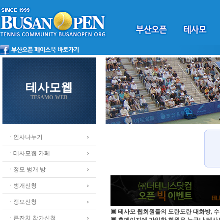
테사모웹
TESAMO WEB
ㆍ인사나누기
ㆍ테사모웹 카페
ㆍ정모 벙개 방
ㆍ벙개신청
ㆍ정모신청
▣ 테사모 웹회원들의 도란도란 대화방, 수
ㆍ큰잔치 참가신청