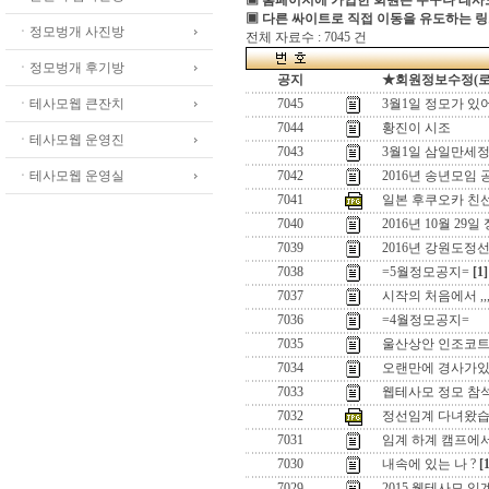
▣ 홈페이지에 가입한 회원은 누구나 테
▣ 다른 싸이트로 직접 이동을 유도하는 링
ㆍ정모벙개 사진방
전체 자료수 : 7045 건
ㆍ정모벙개 후기방
공지
★회원정보수정(로그인
ㆍ테사모웹 큰잔치
7045
3월1일 정모가 있
7044
황진이 시조
ㆍ테사모웹 운영진
7043
3월1일 삼일만세정
ㆍ테사모웹 운영실
7042
2016년 송년모임 
7041
일본 후쿠오카 친
7040
2016년 10월 29일
7039
2016년 강원도정
7038
=5월정모공지=
[1]
7037
시작의 처음에서 ,,
7036
=4월정모공지=
7035
울산상안 인조코
7034
오랜만에 경사가있어
7033
웹테사모 정모 참
7032
정선임계 다녀왔습
7031
임계 하계 캠프에
7030
내속에 있는 나 ?
[
7029
2015 웹테사모 