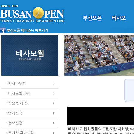
테사모웹
TESAMO WEB
ㆍ인사나누기
ㆍ테사모웹 카페
ㆍ정모 벙개 방
ㆍ벙개신청
ㆍ정모신청
▣ 테사모 웹회원들의 도란도란 대화방, 수
ㆍ큰잔치 참가신청