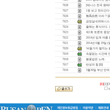
7028
[테니스 천국 원
7027
1원 보고 천리간다 
7026
無爲自然 이라 !!
[
7025
금정실내외테니스
7024
올해는 휴식이다..
7023
제1회 토론토 중앙
7022
2014년 임계 여름
7021
2014년 6월 29일
7020
'버들가지 떨치는 
7019
속절없는 시간에 
7018
봄꽃같은 노래..
7017
반성의 힘
[1]
7016
3월30일 부산 만
[1]
[2]
[3