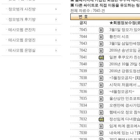
▣ 홈페이지에 가입한 회원은 누구나 테
▣ 다른 싸이트로 직접 이동을 유도하는 링
ㆍ정모벙개 사진방
전체 자료수 : 7045 건
ㆍ정모벙개 후기방
공지
★회원정보수정(로그인
ㆍ테사모웹 큰잔치
7045
3월1일 정모가 있
7044
황진이 시조
ㆍ테사모웹 운영진
7043
3월1일 삼일만세정
ㆍ테사모웹 운영실
7042
2016년 송년모임 
7041
일본 후쿠오카 친
7040
2016년 10월 29일
7039
2016년 강원도정
7038
=5월정모공지=
[1]
7037
시작의 처음에서 ,,
7036
=4월정모공지=
7035
울산상안 인조코
7034
오랜만에 경사가있어
7033
웹테사모 정모 참
7032
정선임계 다녀왔습
7031
임계 하계 캠프에
7030
내속에 있는 나 ?
[
7029
2015 웹테사모 