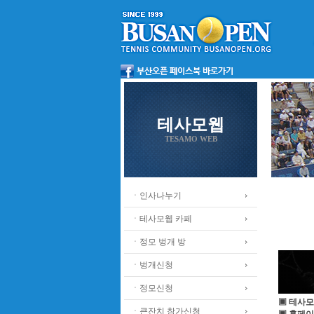
테사모웹
TESAMO WEB
ㆍ인사나누기
ㆍ테사모웹 카페
ㆍ정모 벙개 방
ㆍ벙개신청
ㆍ정모신청
▣ 테사모
ㆍ큰잔치 참가신청