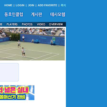
HOME
|
LOGIN
|
JOIN
|
ADD FAVORITE
|
쪽지