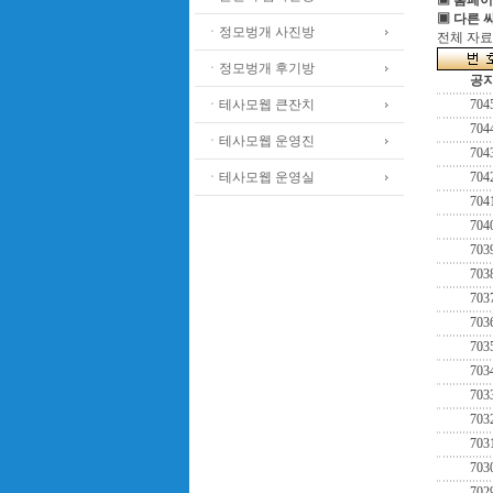
▣ 홈페이
▣ 다른 
ㆍ정모벙개 사진방
전체 자료수
ㆍ정모벙개 후기방
공
ㆍ테사모웹 큰잔치
704
704
ㆍ테사모웹 운영진
704
ㆍ테사모웹 운영실
704
704
704
703
703
703
703
703
703
703
703
703
703
702