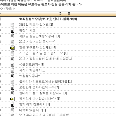
지에 가입한 회원은 누구나 테사모 웹회원입니다
싸이트로 직접 이동을 유도하는 링크가 걸린 글은 삭제 됩니다
 : 7045 건
지
★회원정보수정(로그인) 안내 ! -필독-★[0]
5
3월1일 정모가 있어요
[2]
4
황진이 시조
3
3월1일 삼일만세정모공지..
[1]
2
2016년 송년모임 공지~~^^
1
일본 후쿠오카 친선게임
[4]
0
2016년 10월 29일 정모 공지~~^^
[1]
9
2016년 강원도정선 임계 하계 모임공지
8
=5월정모공지=
[1]
7
시작의 처음에서 ,,,
6
=4월정모공지=
5
울산상안 인조코트에서 삼일벙개를
[1]
4
오랜만에 경사가있어~~^^
[2]
3
웹테사모 정모 참석들 바랍니다.
[1]
2
정선임계 다녀왔습니다~^^
[1]
1
임계 하계 캠프에서
[1]
0
내속에 있는 나 ?
[1]
9
2015 웹테사모 임계여름캠프 개최
[2]