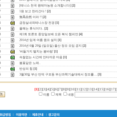
8
[테니스 천국 원테마농원 소개합니다]
[2]
7
1원 보고 천리간다 !
[2]
6
無爲自然 이라 !!
[2]
5
금정실내외테니스장 전경
[1]
4
올해는 휴식이다..
[2]
3
제1회 토론토 중앙일보배 오픈 복식 챔피언
[4]
2
2014년 임계 여름 캠프 설치
[1]
1
2014년 6월 29일 (일요일) 울산 정모 모임 공지
[2]
0
'버들가지 떨치는 봄바람'
[1]
9
속절없는 시간에 안타까운 마음
[1]
8
봄꽃같은 노래..
7
반성의 힘
[1]
6
3월30일 부산 만덕 구포동 부산과학기술대에서 정모를....
[3]
[1]
[2]
[3]
[4]
[5]
[6]
[7]
[8]
[9]
[10]
[11]
[12]
[13]
[14]
[15]
[16]
[17]
[
이름
제목
내용