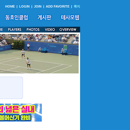
HOME
|
LOGIN
|
JOIN
|
ADD FAVORITE
|
쪽지