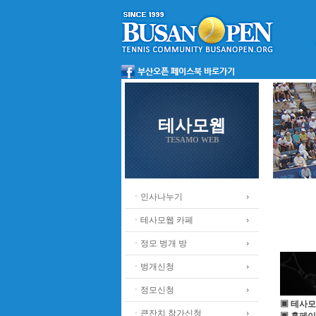
테사모웹
TESAMO WEB
ㆍ인사나누기
ㆍ테사모웹 카페
ㆍ정모 벙개 방
ㆍ벙개신청
ㆍ정모신청
▣ 테사모
ㆍ큰잔치 참가신청