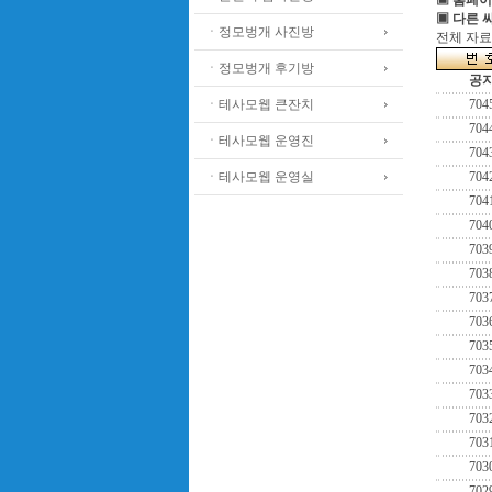
▣ 홈페이
▣ 다른 
ㆍ정모벙개 사진방
전체 자료수
ㆍ정모벙개 후기방
공
ㆍ테사모웹 큰잔치
704
704
ㆍ테사모웹 운영진
704
ㆍ테사모웹 운영실
704
704
704
703
703
703
703
703
703
703
703
703
703
702