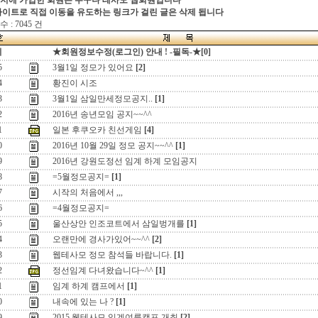
지에 가입한 회원은 누구나 테사모 웹회원입니다
싸이트로 직접 이동을 유도하는 링크가 걸린 글은 삭제 됩니다
 : 7045 건
지
★회원정보수정(로그인) 안내 ! -필독-★[0]
5
3월1일 정모가 있어요
[2]
4
황진이 시조
3
3월1일 삼일만세정모공지..
[1]
2
2016년 송년모임 공지~~^^
1
일본 후쿠오카 친선게임
[4]
0
2016년 10월 29일 정모 공지~~^^
[1]
9
2016년 강원도정선 임계 하계 모임공지
8
=5월정모공지=
[1]
7
시작의 처음에서 ,,,
6
=4월정모공지=
5
울산상안 인조코트에서 삼일벙개를
[1]
4
오랜만에 경사가있어~~^^
[2]
3
웹테사모 정모 참석들 바랍니다.
[1]
2
정선임계 다녀왔습니다~^^
[1]
1
임계 하계 캠프에서
[1]
0
내속에 있는 나 ?
[1]
9
2015 웹테사모 임계여름캠프 개최
[2]