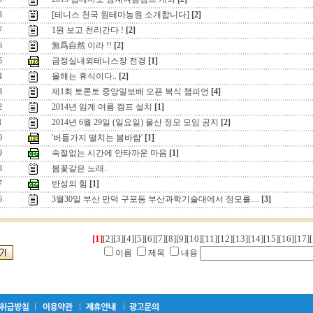
8
[테니스 천국 원테마농원 소개합니다]
[2]
7
1원 보고 천리간다 !
[2]
6
無爲自然 이라 !!
[2]
5
금정실내외테니스장 전경
[1]
4
올해는 휴식이다..
[2]
3
제1회 토론토 중앙일보배 오픈 복식 챔피언
[4]
2
2014년 임계 여름 캠프 설치
[1]
1
2014년 6월 29일 (일요일) 울산 정모 모임 공지
[2]
0
'버들가지 떨치는 봄바람'
[1]
9
속절없는 시간에 안타까운 마음
[1]
8
봄꽃같은 노래..
7
반성의 힘
[1]
6
3월30일 부산 만덕 구포동 부산과학기술대에서 정모를....
[3]
[1]
[2]
[3]
[4]
[5]
[6]
[7]
[8]
[9]
[10]
[11]
[12]
[13]
[14]
[15]
[16]
[17]
[
이름
제목
내용