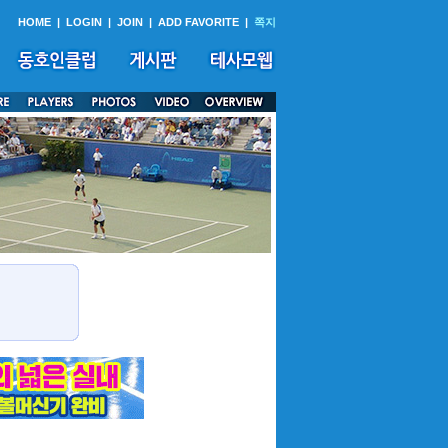
HOME
|
LOGIN
|
JOIN
|
ADD FAVORITE
|
쪽지