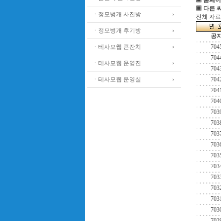
▣ 홈페이
▣ 다른 
ㆍ정모벙개 사진방
전체 자료수
ㆍ정모벙개 후기방
공
ㆍ테사모웹 큰잔치
704
704
ㆍ테사모웹 운영진
704
ㆍ테사모웹 운영실
704
704
704
703
703
703
703
703
703
703
703
703
703
702