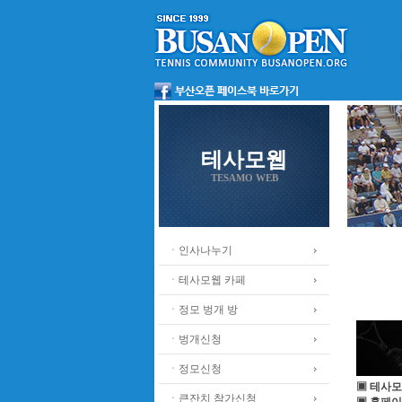
테사모웹
TESAMO WEB
ㆍ인사나누기
ㆍ테사모웹 카페
ㆍ정모 벙개 방
ㆍ벙개신청
ㆍ정모신청
▣ 테사모
ㆍ큰잔치 참가신청