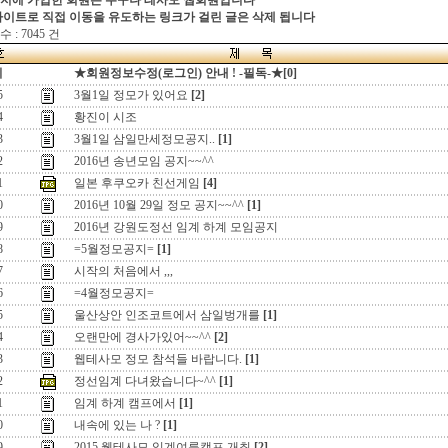
지에 가입한 회원은 누구나 테사모 웹회원입니다
싸이트로 직접 이동을 유도하는 링크가 걸린 글은 삭제 됩니다
 : 7045 건
지
★회원정보수정(로그인) 안내 ! -필독-★[0]
5
3월1일 정모가 있어요
[2]
4
황진이 시조
3
3월1일 삼일만세정모공지..
[1]
2
2016년 송년모임 공지~~^^
1
일본 후쿠오카 친선게임
[4]
0
2016년 10월 29일 정모 공지~~^^
[1]
9
2016년 강원도정선 임계 하계 모임공지
8
=5월정모공지=
[1]
7
시작의 처음에서 ,,,
6
=4월정모공지=
5
울산상안 인조코트에서 삼일벙개를
[1]
4
오랜만에 경사가있어~~^^
[2]
3
웹테사모 정모 참석들 바랍니다.
[1]
2
정선임계 다녀왔습니다~^^
[1]
1
임계 하계 캠프에서
[1]
0
내속에 있는 나 ?
[1]
9
2015 웹테사모 임계여름캠프 개최
[2]