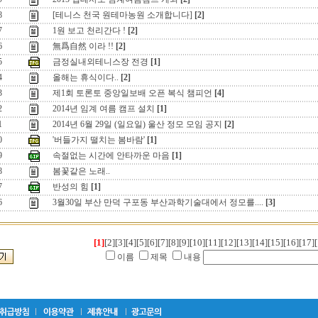
8
[테니스 천국 원테마농원 소개합니다]
[2]
7
1원 보고 천리간다 !
[2]
6
無爲自然 이라 !!
[2]
5
금정실내외테니스장 전경
[1]
4
올해는 휴식이다..
[2]
3
제1회 토론토 중앙일보배 오픈 복식 챔피언
[4]
2
2014년 임계 여름 캠프 설치
[1]
1
2014년 6월 29일 (일요일) 울산 정모 모임 공지
[2]
0
'버들가지 떨치는 봄바람'
[1]
9
속절없는 시간에 안타까운 마음
[1]
8
봄꽃같은 노래..
7
반성의 힘
[1]
6
3월30일 부산 만덕 구포동 부산과학기술대에서 정모를....
[3]
[1]
[2]
[3]
[4]
[5]
[6]
[7]
[8]
[9]
[10]
[11]
[12]
[13]
[14]
[15]
[16]
[17]
[
이름
제목
내용