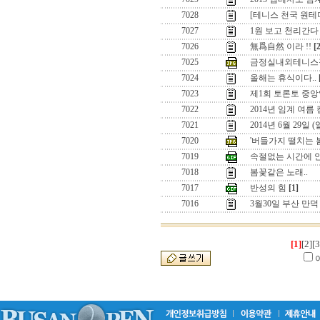
7028
[테니스 천국 원
7027
1원 보고 천리간다 
7026
無爲自然 이라 !!
[
7025
금정실내외테니스
7024
올해는 휴식이다..
7023
제1회 토론토 중앙
7022
2014년 임계 여름
7021
2014년 6월 29일
7020
'버들가지 떨치는 
7019
속절없는 시간에 
7018
봄꽃같은 노래..
7017
반성의 힘
[1]
7016
3월30일 부산 만
[1]
[2]
[3