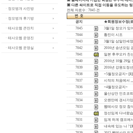
▣ 홈페이지에 가입한 회원은 누구나 테
▣ 다른 싸이트로 직접 이동을 유도하는 링
ㆍ정모벙개 사진방
전체 자료수 : 7045 건
ㆍ정모벙개 후기방
공지
★회원정보수정(로그인
ㆍ테사모웹 큰잔치
7045
3월1일 정모가 있
7044
황진이 시조
ㆍ테사모웹 운영진
7043
3월1일 삼일만세정
ㆍ테사모웹 운영실
7042
2016년 송년모임 
7041
일본 후쿠오카 친
7040
2016년 10월 29일
7039
2016년 강원도정
7038
=5월정모공지=
[1]
7037
시작의 처음에서 ,,
7036
=4월정모공지=
7035
울산상안 인조코
7034
오랜만에 경사가있어
7033
웹테사모 정모 참
7032
정선임계 다녀왔습
7031
임계 하계 캠프에
7030
내속에 있는 나 ?
[
7029
2015 웹테사모 