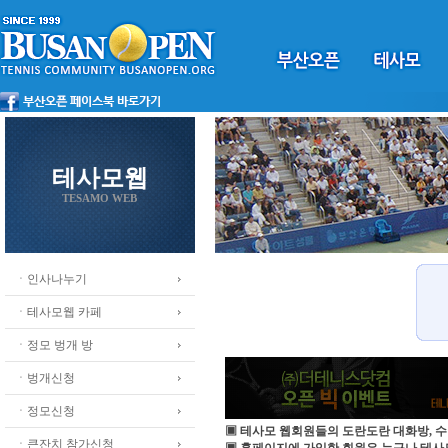
테사모웹
TESAMO WEB
ㆍ인사나누기
ㆍ테사모웹 카페
ㆍ정모 벙개 방
ㆍ벙개신청
ㆍ정모신청
▣ 테사모 웹회원들의 도란도란 대화방, 수
ㆍ큰잔치 참가신청