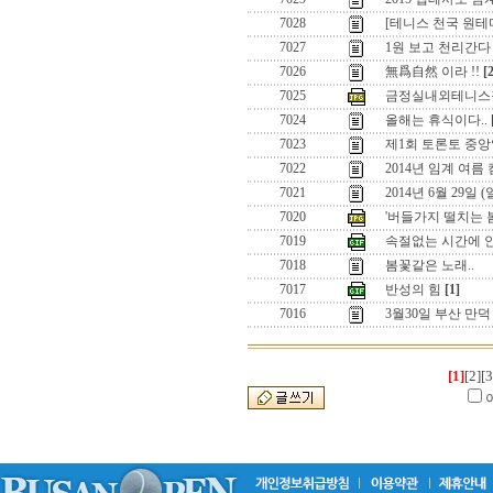
7028
[테니스 천국 원
7027
1원 보고 천리간다 
7026
無爲自然 이라 !!
[
7025
금정실내외테니스
7024
올해는 휴식이다..
7023
제1회 토론토 중앙
7022
2014년 임계 여름
7021
2014년 6월 29일
7020
'버들가지 떨치는 
7019
속절없는 시간에 
7018
봄꽃같은 노래..
7017
반성의 힘
[1]
7016
3월30일 부산 만
[1]
[2]
[3