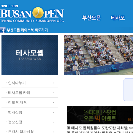
테사모웹
TESAMO WEB
ㆍ인사나누기
ㆍ테사모웹 카페
ㆍ정모 벙개 방
ㆍ벙개신청
ㆍ정모신청
▣ 테사모 웹회원들의 도란도란 대화방, 수
ㆍ큰잔치 참가신청