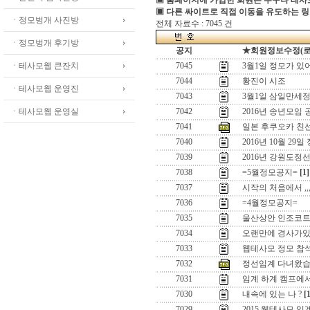
▣ 홈페이지에 가입한 회원은 누구나 테
▣ 다른 싸이트로 직접 이동을 유도하는 링
ㆍ정모벙개 사진방
전체 자료수 : 7045 건
ㆍ정모벙개 후기방
공지
★회원정보수정(로그인
ㆍ테사모웹 큰잔치
7045
3월1일 정모가 있
7044
황진이 시조
ㆍ테사모웹 운영진
7043
3월1일 삼일만세정
ㆍ테사모웹 운영실
7042
2016년 송년모임 
7041
일본 후쿠오카 친
7040
2016년 10월 29일
7039
2016년 강원도정
7038
=5월정모공지=
[1]
7037
시작의 처음에서 ,,
7036
=4월정모공지=
7035
울산상안 인조코
7034
오랜만에 경사가있어
7033
웹테사모 정모 참
7032
정선임계 다녀왔습
7031
임계 하계 캠프에
7030
내속에 있는 나 ?
[
7029
2015 웹테사모 