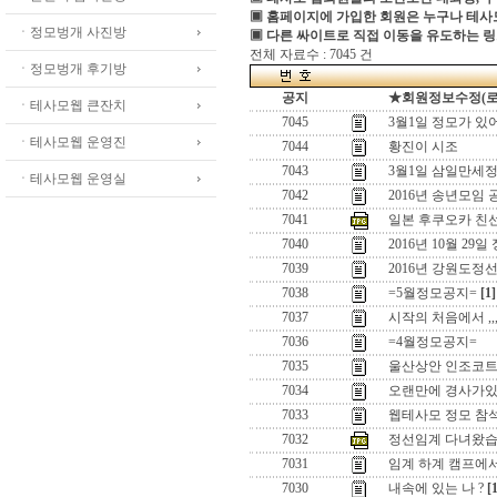
▣ 홈페이지에 가입한 회원은 누구나 테
ㆍ정모벙개 사진방
▣ 다른 싸이트로 직접 이동을 유도하는 링
전체 자료수 : 7045 건
ㆍ정모벙개 후기방
공지
★회원정보수정(로그인
ㆍ테사모웹 큰잔치
7045
3월1일 정모가 있
ㆍ테사모웹 운영진
7044
황진이 시조
7043
3월1일 삼일만세정
ㆍ테사모웹 운영실
7042
2016년 송년모임 
7041
일본 후쿠오카 친
7040
2016년 10월 29일
7039
2016년 강원도정
7038
=5월정모공지=
[1]
7037
시작의 처음에서 ,,
7036
=4월정모공지=
7035
울산상안 인조코
7034
오랜만에 경사가있어
7033
웹테사모 정모 참
7032
정선임계 다녀왔습
7031
임계 하계 캠프에
7030
내속에 있는 나 ?
[