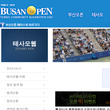
테사모웹
TESAMO WEB
ㆍ인사나누기
ㆍ테사모웹 카페
ㆍ정모 벙개 방
ㆍ벙개신청
ㆍ정모신청
ㆍ큰잔치 참가신청
▣ 테사모 웹회원들의 도란도란 대화방, 수