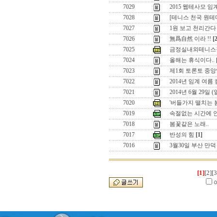
7029
2015 웹테사모 
7028
[테니스 천국 원
7027
1원 보고 천리간다 
7026
無爲自然 이라 !!
[
7025
금정실내외테니스
7024
올해는 휴식이다..
7023
제1회 토론토 중앙
7022
2014년 임계 여름
7021
2014년 6월 29일
7020
'버들가지 떨치는 
7019
속절없는 시간에 
7018
봄꽃같은 노래..
7017
반성의 힘
[1]
7016
3월30일 부산 만
[1]
[2]
[3