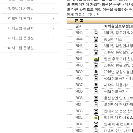
▣ 홈페이지에 가입한 회원은 누구나 테
ㆍ정모벙개 사진방
▣ 다른 싸이트로 직접 이동을 유도하는 링
전체 자료수 : 7045 건
ㆍ정모벙개 후기방
공지
★회원정보수정(로그인
ㆍ테사모웹 큰잔치
7045
3월1일 정모가 있
ㆍ테사모웹 운영진
7044
황진이 시조
7043
3월1일 삼일만세정
ㆍ테사모웹 운영실
7042
2016년 송년모임 
7041
일본 후쿠오카 친
7040
2016년 10월 29일
7039
2016년 강원도정
7038
=5월정모공지=
[1]
7037
시작의 처음에서 ,,
7036
=4월정모공지=
7035
울산상안 인조코
7034
오랜만에 경사가있어
7033
웹테사모 정모 참
7032
정선임계 다녀왔습
7031
임계 하계 캠프에
7030
내속에 있는 나 ?
[