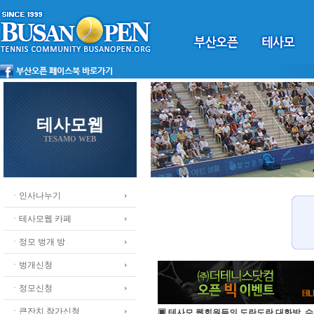
테사모웹
TESAMO WEB
ㆍ인사나누기
ㆍ테사모웹 카페
ㆍ정모 벙개 방
ㆍ벙개신청
ㆍ정모신청
ㆍ큰잔치 참가신청
▣ 테사모 웹회원들의 도란도란 대화방, 수