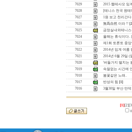
7029
2015 웹테사모 
7028
[테니스 천국 원
7027
1원 보고 천리간다 
7026
無爲自然 이라 !!
[
7025
금정실내외테니스
7024
올해는 휴식이다..
7023
제1회 토론토 중앙
7022
2014년 임계 여름
7021
2014년 6월 29일
7020
'버들가지 떨치는 
7019
속절없는 시간에 
7018
봄꽃같은 노래..
7017
반성의 힘
[1]
7016
3월30일 부산 만
[1]
[2]
[3