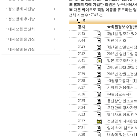
▣ 홈페이지에 가입한 회원은 누구나 테
ㆍ정모벙개 사진방
▣ 다른 싸이트로 직접 이동을 유도하는 링
전체 자료수 : 7045 건
ㆍ정모벙개 후기방
공지
★회원정보수정(로그인
ㆍ테사모웹 큰잔치
7045
3월1일 정모가 있
ㆍ테사모웹 운영진
7044
황진이 시조
7043
3월1일 삼일만세정
ㆍ테사모웹 운영실
7042
2016년 송년모임 
7041
일본 후쿠오카 친
7040
2016년 10월 29일
7039
2016년 강원도정
7038
=5월정모공지=
[1]
7037
시작의 처음에서 ,,
7036
=4월정모공지=
7035
울산상안 인조코
7034
오랜만에 경사가있어
7033
웹테사모 정모 참
7032
정선임계 다녀왔습
7031
임계 하계 캠프에
7030
내속에 있는 나 ?
[