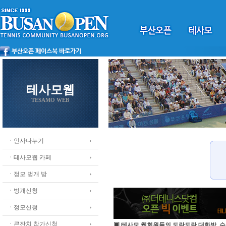
테사모웹
TESAMO WEB
ㆍ인사나누기
ㆍ테사모웹 카페
ㆍ정모 벙개 방
ㆍ벙개신청
ㆍ정모신청
ㆍ큰잔치 참가신청
▣ 테사모 웹회원들의 도란도란 대화방, 수