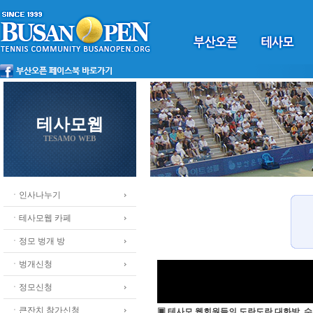
테사모웹
TESAMO WEB
ㆍ인사나누기
ㆍ테사모웹 카페
ㆍ정모 벙개 방
ㆍ벙개신청
ㆍ정모신청
ㆍ큰잔치 참가신청
▣ 테사모 웹회원들의 도란도란 대화방, 수