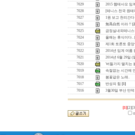
7029
2015 웹테사모 
7028
[테니스 천국 원
7027
1원 보고 천리간다 
7026
無爲自然 이라 !!
[
7025
금정실내외테니스
7024
올해는 휴식이다..
7023
제1회 토론토 중앙
7022
2014년 임계 여름
7021
2014년 6월 29일
7020
'버들가지 떨치는 
7019
속절없는 시간에 
7018
봄꽃같은 노래..
7017
반성의 힘
[1]
7016
3월30일 부산 만
[1]
[2]
[3