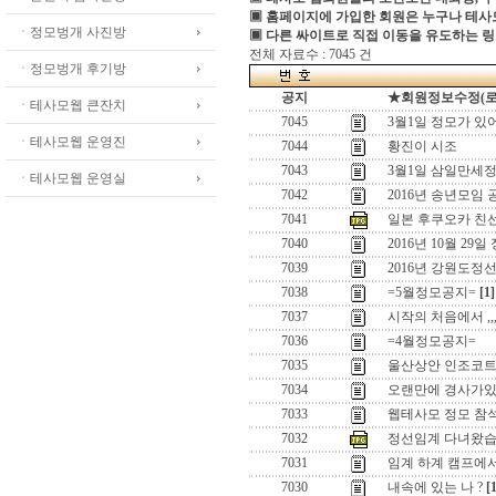
▣ 홈페이지에 가입한 회원은 누구나 테
ㆍ정모벙개 사진방
▣ 다른 싸이트로 직접 이동을 유도하는 링
전체 자료수 : 7045 건
ㆍ정모벙개 후기방
공지
★회원정보수정(로그인
ㆍ테사모웹 큰잔치
7045
3월1일 정모가 있
ㆍ테사모웹 운영진
7044
황진이 시조
7043
3월1일 삼일만세정
ㆍ테사모웹 운영실
7042
2016년 송년모임 
7041
일본 후쿠오카 친
7040
2016년 10월 29일
7039
2016년 강원도정
7038
=5월정모공지=
[1]
7037
시작의 처음에서 ,,
7036
=4월정모공지=
7035
울산상안 인조코
7034
오랜만에 경사가있어
7033
웹테사모 정모 참
7032
정선임계 다녀왔습
7031
임계 하계 캠프에
7030
내속에 있는 나 ?
[