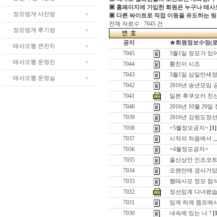
▣ 홈페이지에 가입한 회원은 누구나 테
ㆍ정모벙개 사진방
▣ 다른 싸이트로 직접 이동을 유도하는 링
전체 자료수 : 7045 건
ㆍ정모벙개 후기방
공지
★회원정보수정(로그인
ㆍ테사모웹 큰잔치
7045
3월1일 정모가 있
ㆍ테사모웹 운영진
7044
황진이 시조
7043
3월1일 삼일만세정
ㆍ테사모웹 운영실
7042
2016년 송년모임 
7041
일본 후쿠오카 친
7040
2016년 10월 29일
7039
2016년 강원도정
7038
=5월정모공지=
[1]
7037
시작의 처음에서 ,,
7036
=4월정모공지=
7035
울산상안 인조코
7034
오랜만에 경사가있어
7033
웹테사모 정모 참
7032
정선임계 다녀왔습
7031
임계 하계 캠프에
7030
내속에 있는 나 ?
[