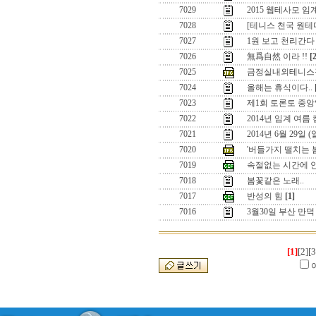
7029
2015 웹테사모 
7028
[테니스 천국 원
7027
1원 보고 천리간다 
7026
無爲自然 이라 !!
[
7025
금정실내외테니스
7024
올해는 휴식이다..
7023
제1회 토론토 중앙
7022
2014년 임계 여름
7021
2014년 6월 29일
7020
'버들가지 떨치는 
7019
속절없는 시간에 
7018
봄꽃같은 노래..
7017
반성의 힘
[1]
7016
3월30일 부산 만
[1]
[2]
[3