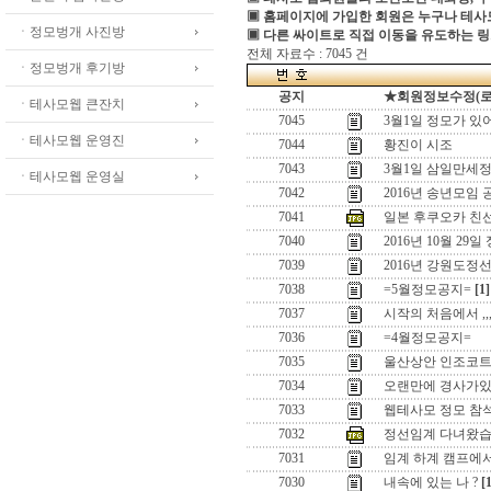
▣ 홈페이지에 가입한 회원은 누구나 테
ㆍ정모벙개 사진방
▣ 다른 싸이트로 직접 이동을 유도하는 링
전체 자료수 : 7045 건
ㆍ정모벙개 후기방
공지
★회원정보수정(로그인
ㆍ테사모웹 큰잔치
7045
3월1일 정모가 있
ㆍ테사모웹 운영진
7044
황진이 시조
7043
3월1일 삼일만세정
ㆍ테사모웹 운영실
7042
2016년 송년모임 
7041
일본 후쿠오카 친
7040
2016년 10월 29일
7039
2016년 강원도정
7038
=5월정모공지=
[1]
7037
시작의 처음에서 ,,
7036
=4월정모공지=
7035
울산상안 인조코
7034
오랜만에 경사가있어
7033
웹테사모 정모 참
7032
정선임계 다녀왔습
7031
임계 하계 캠프에
7030
내속에 있는 나 ?
[