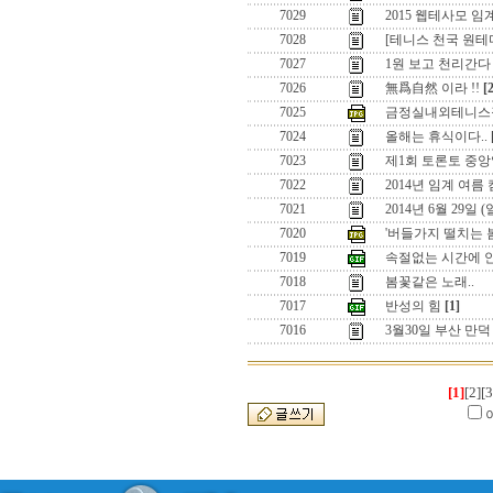
7029
2015 웹테사모 
7028
[테니스 천국 원
7027
1원 보고 천리간다 
7026
無爲自然 이라 !!
[
7025
금정실내외테니스
7024
올해는 휴식이다..
7023
제1회 토론토 중앙
7022
2014년 임계 여름
7021
2014년 6월 29일
7020
'버들가지 떨치는 
7019
속절없는 시간에 
7018
봄꽃같은 노래..
7017
반성의 힘
[1]
7016
3월30일 부산 만
[1]
[2]
[3