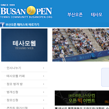
테사모웹
TESAMO WEB
ㆍ인사나누기
ㆍ테사모웹 카페
ㆍ정모 벙개 방
ㆍ벙개신청
ㆍ정모신청
ㆍ큰잔치 참가신청
▣ 테사모 웹회원들의 도란도란 대화방, 수