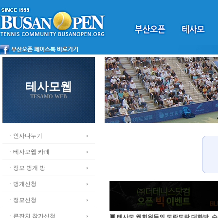
테사모웹
TESAMO WEB
ㆍ인사나누기
ㆍ테사모웹 카페
ㆍ정모 벙개 방
ㆍ벙개신청
ㆍ정모신청
ㆍ큰잔치 참가신청
▣ 테사모 웹회원들의 도란도란 대화방, 수