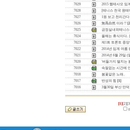
7029
2015 웹테사모 
7028
[테니스 천국 원
7027
1원 보고 천리간다 
7026
無爲自然 이라 !!
[
7025
금정실내외테니스
7024
올해는 휴식이다..
7023
제1회 토론토 중앙
7022
2014년 임계 여름
7021
2014년 6월 29일
7020
'버들가지 떨치는 
7019
속절없는 시간에 
7018
봄꽃같은 노래..
7017
반성의 힘
[1]
7016
3월30일 부산 만
[1]
[2]
[3