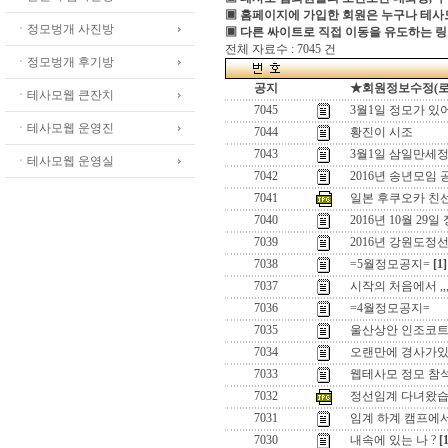
▣ 홈페이지에 가입한 회원은 누구나 테
ㆍ정모벙개 사진방
▣ 다른 싸이트로 직접 이동을 유도하는 링
전체 자료수 : 7045 건
ㆍ정모벙개 후기방
공지
★회원정보수정(로그인
ㆍ테사모웹 큰잔치
7045
3월1일 정모가 있
ㆍ테사모웹 운영진
7044
황진이 시조
7043
3월1일 삼일만세정
ㆍ테사모웹 운영실
7042
2016년 송년모임 
7041
일본 후쿠오카 친
7040
2016년 10월 29일
7039
2016년 강원도정
7038
=5월정모공지=
[1]
7037
시작의 처음에서 ,,
7036
=4월정모공지=
7035
울산상안 인조코
7034
오랜만에 경사가있어
7033
웹테사모 정모 참
7032
정선임계 다녀왔습
7031
임계 하계 캠프에
7030
내속에 있는 나 ?
[