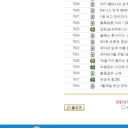
7029
2015 웹테사모 
7028
[테니스 천국 원
7027
1원 보고 천리간다 
7026
無爲自然 이라 !!
[
7025
금정실내외테니스
7024
올해는 휴식이다..
7023
제1회 토론토 중앙
7022
2014년 임계 여름
7021
2014년 6월 29일
7020
'버들가지 떨치는 
7019
속절없는 시간에 
7018
봄꽃같은 노래..
7017
반성의 힘
[1]
7016
3월30일 부산 만
[1]
[2]
[3