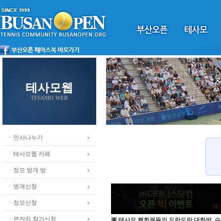
테사모웹
TESAMO WEB
ㆍ인사나누기
ㆍ테사모웹 카페
ㆍ정모 벙개 방
ㆍ벙개신청
ㆍ정모신청
ㆍ큰잔치 참가신청
▣ 테사모 웹회원들의 도란도란 대화방, 수