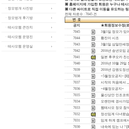
▣ 홈페이지에 가입한 회원은 누구나 테
ㆍ정모벙개 사진방
▣ 다른 싸이트로 직접 이동을 유도하는 링
전체 자료수 : 7045 건
ㆍ정모벙개 후기방
공지
★회원정보수정(로그인
ㆍ테사모웹 큰잔치
7045
3월1일 정모가 있
ㆍ테사모웹 운영진
7044
황진이 시조
7043
3월1일 삼일만세정
ㆍ테사모웹 운영실
7042
2016년 송년모임 
7041
일본 후쿠오카 친
7040
2016년 10월 29일
7039
2016년 강원도정
7038
=5월정모공지=
[1]
7037
시작의 처음에서 ,,
7036
=4월정모공지=
7035
울산상안 인조코
7034
오랜만에 경사가있어
7033
웹테사모 정모 참
7032
정선임계 다녀왔습
7031
임계 하계 캠프에
7030
내속에 있는 나 ?
[