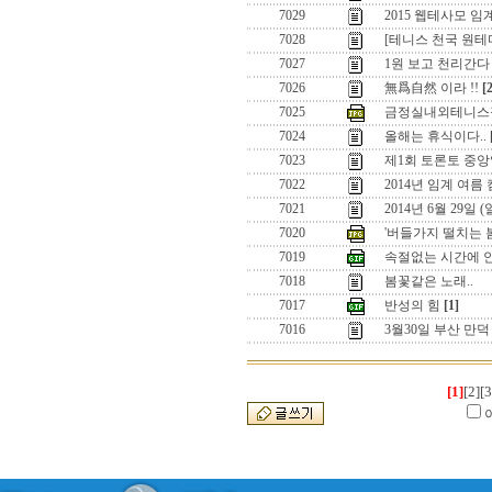
7029
2015 웹테사모 
7028
[테니스 천국 원
7027
1원 보고 천리간다 
7026
無爲自然 이라 !!
[
7025
금정실내외테니스
7024
올해는 휴식이다..
7023
제1회 토론토 중앙
7022
2014년 임계 여름
7021
2014년 6월 29일
7020
'버들가지 떨치는 
7019
속절없는 시간에 
7018
봄꽃같은 노래..
7017
반성의 힘
[1]
7016
3월30일 부산 만
[1]
[2]
[3