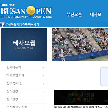
테사모웹
TESAMO WEB
ㆍ인사나누기
ㆍ테사모웹 카페
ㆍ정모 벙개 방
ㆍ벙개신청
ㆍ정모신청
ㆍ큰잔치 참가신청
▣ 테사모 웹회원들의 도란도란 대화방, 수