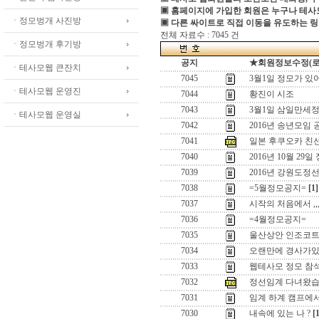
▣ 홈페이지에 가입한 회원은 누구나 테
ㆍ정모벙개 사진방
▣ 다른 싸이트로 직접 이동을 유도하는 링
전체 자료수 : 7045 건
ㆍ정모벙개 후기방
공지
★회원정보수정(로그인
ㆍ테사모웹 큰잔치
7045
3월1일 정모가 있
ㆍ테사모웹 운영진
7044
황진이 시조
7043
3월1일 삼일만세정
ㆍ테사모웹 운영실
7042
2016년 송년모임 
7041
일본 후쿠오카 친
7040
2016년 10월 29일
7039
2016년 강원도정
7038
=5월정모공지=
[1]
7037
시작의 처음에서 ,,
7036
=4월정모공지=
7035
울산상안 인조코
7034
오랜만에 경사가있어
7033
웹테사모 정모 참
7032
정선임계 다녀왔습
7031
임계 하계 캠프에
7030
내속에 있는 나 ?
[