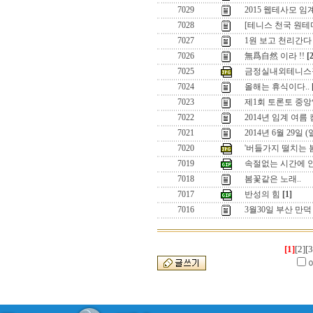
7029
2015 웹테사모 
7028
[테니스 천국 원
7027
1원 보고 천리간다 
7026
無爲自然 이라 !!
[
7025
금정실내외테니스
7024
올해는 휴식이다..
7023
제1회 토론토 중앙
7022
2014년 임계 여름
7021
2014년 6월 29일
7020
'버들가지 떨치는 
7019
속절없는 시간에 
7018
봄꽃같은 노래..
7017
반성의 힘
[1]
7016
3월30일 부산 만
[1]
[2]
[3