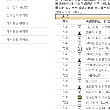
▣ 홈페이지에 가입한 회원은 누구나 테
ㆍ정모벙개 사진방
▣ 다른 싸이트로 직접 이동을 유도하는 링
전체 자료수 : 7045 건
ㆍ정모벙개 후기방
공지
★회원정보수정(로그인
ㆍ테사모웹 큰잔치
7045
3월1일 정모가 있
ㆍ테사모웹 운영진
7044
황진이 시조
7043
3월1일 삼일만세정
ㆍ테사모웹 운영실
7042
2016년 송년모임 
7041
일본 후쿠오카 친
7040
2016년 10월 29일
7039
2016년 강원도정
7038
=5월정모공지=
[1]
7037
시작의 처음에서 ,,
7036
=4월정모공지=
7035
울산상안 인조코
7034
오랜만에 경사가있어
7033
웹테사모 정모 참
7032
정선임계 다녀왔습
7031
임계 하계 캠프에
7030
내속에 있는 나 ?
[