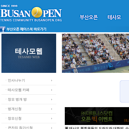
테사모웹
TESAMO WEB
ㆍ인사나누기
ㆍ테사모웹 카페
ㆍ정모 벙개 방
ㆍ벙개신청
ㆍ정모신청
ㆍ큰잔치 참가신청
▣ 테사모 웹회원들의 도란도란 대화방, 수