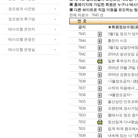
▣ 홈페이지에 가입한 회원은 누구나 테
ㆍ정모벙개 사진방
▣ 다른 싸이트로 직접 이동을 유도하는 링
전체 자료수 : 7045 건
ㆍ정모벙개 후기방
공지
★회원정보수정(로그인
ㆍ테사모웹 큰잔치
7045
3월1일 정모가 있
ㆍ테사모웹 운영진
7044
황진이 시조
7043
3월1일 삼일만세정
ㆍ테사모웹 운영실
7042
2016년 송년모임 
7041
일본 후쿠오카 친
7040
2016년 10월 29일
7039
2016년 강원도정
7038
=5월정모공지=
[1]
7037
시작의 처음에서 ,,
7036
=4월정모공지=
7035
울산상안 인조코
7034
오랜만에 경사가있어
7033
웹테사모 정모 참
7032
정선임계 다녀왔습
7031
임계 하계 캠프에
7030
내속에 있는 나 ?
[