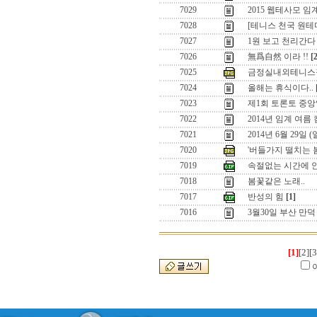
7029
2015 웹테사모 
7028
[테니스 천국 원
7027
1원 보고 천리간다 
7026
無爲自然 이라 !!
[
7025
금정실내외테니스
7024
올해는 휴식이다..
7023
제1회 토론토 중앙
7022
2014년 임계 여름
7021
2014년 6월 29일
7020
'버들가지 떨치는 
7019
속절없는 시간에 
7018
봄꽃같은 노래..
7017
반성의 힘
[1]
7016
3월30일 부산 만
[1]
[2]
[3