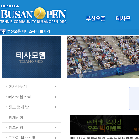
테사모웹
TESAMO WEB
ㆍ인사나누기
ㆍ테사모웹 카페
ㆍ정모 벙개 방
ㆍ벙개신청
ㆍ정모신청
ㆍ큰잔치 참가신청
▣ 테사모 웹회원들의 도란도란 대화방, 수