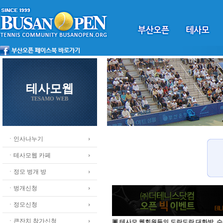
테사모웹
TESAMO WEB
ㆍ인사나누기
ㆍ테사모웹 카페
ㆍ정모 벙개 방
ㆍ벙개신청
ㆍ정모신청
ㆍ큰잔치 참가신청
▣ 테사모 웹회원들의 도란도란 대화방, 수