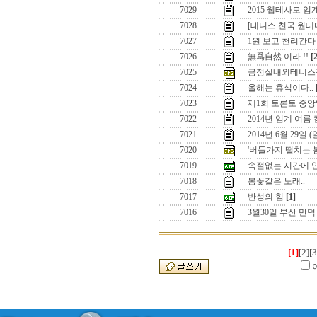
7029
2015 웹테사모 
7028
[테니스 천국 원
7027
1원 보고 천리간다 
7026
無爲自然 이라 !!
[
7025
금정실내외테니스
7024
올해는 휴식이다..
7023
제1회 토론토 중앙
7022
2014년 임계 여름
7021
2014년 6월 29일
7020
'버들가지 떨치는 
7019
속절없는 시간에 
7018
봄꽃같은 노래..
7017
반성의 힘
[1]
7016
3월30일 부산 만
[1]
[2]
[3