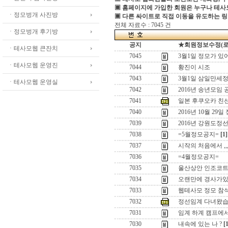
▣ 홈페이지에 가입한 회원은 누구나 테
ㆍ정모벙개 사진방
▣ 다른 싸이트로 직접 이동을 유도하는 링
전체 자료수 : 7045 건
ㆍ정모벙개 후기방
공지
★회원정보수정(로그인
ㆍ테사모웹 큰잔치
7045
3월1일 정모가 있
ㆍ테사모웹 운영진
7044
황진이 시조
7043
3월1일 삼일만세정
ㆍ테사모웹 운영실
7042
2016년 송년모임 
7041
일본 후쿠오카 친
7040
2016년 10월 29일
7039
2016년 강원도정
7038
=5월정모공지=
[1]
7037
시작의 처음에서 ,,
7036
=4월정모공지=
7035
울산상안 인조코
7034
오랜만에 경사가있어
7033
웹테사모 정모 참
7032
정선임계 다녀왔습
7031
임계 하계 캠프에
7030
내속에 있는 나 ?
[