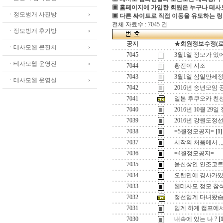
▣ 홈페이지에 가입한 회원은 누구나 테
ㆍ정모벙개 사진방
▣ 다른 싸이트로 직접 이동을 유도하는 링
전체 자료수 : 7045 건
ㆍ정모벙개 후기방
공지
★회원정보수정(로그인
ㆍ테사모웹 큰잔치
7045
3월1일 정모가 있
ㆍ테사모웹 운영진
7044
황진이 시조
7043
3월1일 삼일만세정
ㆍ테사모웹 운영실
7042
2016년 송년모임 
7041
일본 후쿠오카 친
7040
2016년 10월 29일
7039
2016년 강원도정
7038
=5월정모공지=
[1]
7037
시작의 처음에서 ,,
7036
=4월정모공지=
7035
울산상안 인조코
7034
오랜만에 경사가있어
7033
웹테사모 정모 참
7032
정선임계 다녀왔습
7031
임계 하계 캠프에
7030
내속에 있는 나 ?
[