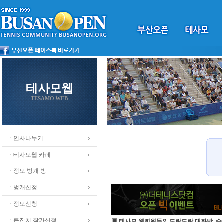
테사모웹
TESAMO WEB
ㆍ인사나누기
ㆍ테사모웹 카페
ㆍ정모 벙개 방
ㆍ벙개신청
ㆍ정모신청
ㆍ큰잔치 참가신청
▣ 테사모 웹회원들의 도란도란 대화방, 수