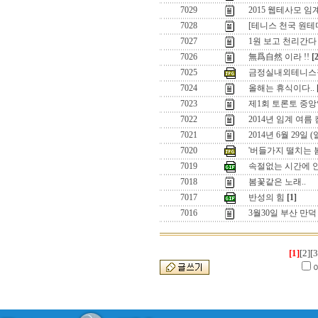
7029
2015 웹테사모 
7028
[테니스 천국 원
7027
1원 보고 천리간다 
7026
無爲自然 이라 !!
[
7025
금정실내외테니스
7024
올해는 휴식이다..
7023
제1회 토론토 중앙
7022
2014년 임계 여름
7021
2014년 6월 29일
7020
'버들가지 떨치는 
7019
속절없는 시간에 
7018
봄꽃같은 노래..
7017
반성의 힘
[1]
7016
3월30일 부산 만
[1]
[2]
[3