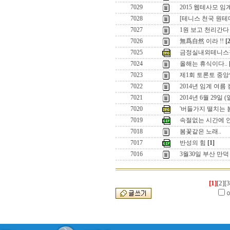
7029
2015 웹테사모 
7028
[테니스 천국 원
7027
1원 보고 천리간다 
7026
無爲自然 이라 !!
[
7025
금정실내외테니스
7024
올해는 휴식이다..
7023
제1회 토론토 중앙
7022
2014년 임계 여름
7021
2014년 6월 29일
7020
'버들가지 떨치는 
7019
속절없는 시간에 
7018
봄꽃같은 노래..
7017
반성의 힘
[1]
7016
3월30일 부산 만
[1]
[2]
[3