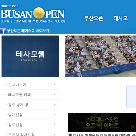
테사모웹
TESAMO WEB
ㆍ인사나누기
ㆍ테사모웹 카페
ㆍ정모 벙개 방
ㆍ벙개신청
ㆍ정모신청
ㆍ큰잔치 참가신청
▣ 테사모 웹회원들의 도란도란 대화방, 수