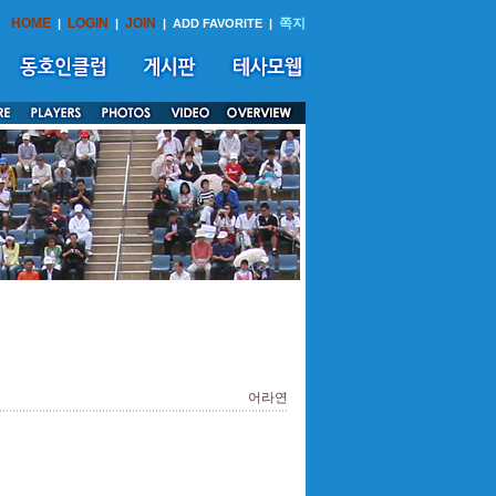
HOME
LOGIN
JOIN
쪽지
|
|
|
ADD FAVORITE
|
어라연