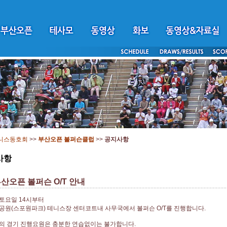
니스동호회
>>
부산오픈 볼퍼슨클럽
>>
공지사항
사항
부산오픈 볼퍼슨 O/T 안내
 토요일 14시부터
원(스포원파크) 테니스장 센터코트내 사무국에서 볼퍼슨 O/T를 진행합니다.
의 경기 진행요원은 충분한 연습없이는 불가합니다.