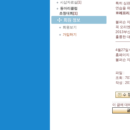
시삽자료실
[1]
특히 심판
연습을 
동아리클럽
※레프리로
초청대회
[1]
볼퍼슨 
꼭 오리
회원보기
2013
가입하기
훌륭한 대
------------
4월27일
홈페이지
볼퍼슨 
파일 :
조회 : 70
작성 : 20
이 글에 대