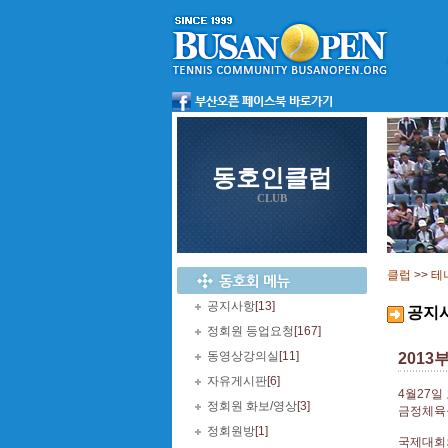
동호인클럽
CLUB
클럽
>>
테
공지사항
[13]
공지
정회원 등업요청
[167]
동영상강의실
[11]
2013
자유게시판
[6]
4월27일
정회원 화보/영상
[3]
금정체육공
정회원방
[1]
국제대회