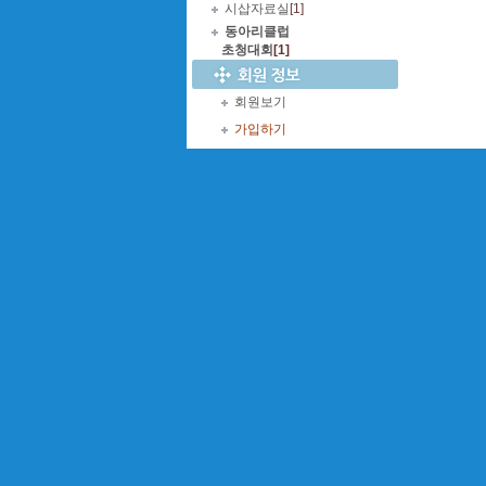
시삽자료실
[1]
동아리클럽
초청대회
[1]
회원보기
가입하기