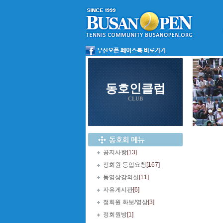
동호인클럽
CLUB
공지사항
[13]
정회원 등업요청
[167]
동영상강의실
[11]
자유게시판
[6]
정회원 화보/영상
[3]
정회원방
[1]