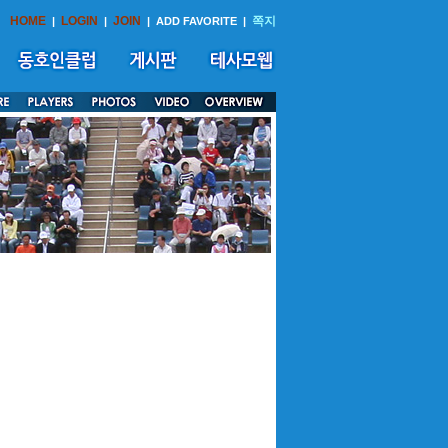
HOME
LOGIN
JOIN
쪽지
|
|
|
ADD FAVORITE
|