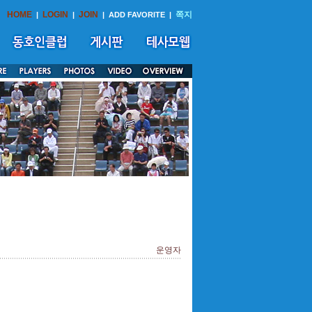
HOME
LOGIN
JOIN
쪽지
|
|
|
ADD FAVORITE
|
운영자