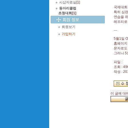
시삽자료실
[1]
국제대회
동아리클럽
특히 심판
초청대회
[1]
연습을 
레프리로 
회원보기
---
가입하기
5월1일 
홈페이지
문자로도
그러나 5
파일 :
조회 : 49
작성 : 20
이 글에 대