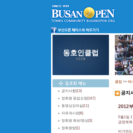
동호인클럽
CLUB
클럽
>>
테
공지사항
[13]
공지
정회원 등업요청
[167]
동영상강의실
[11]
2012
자유게시판
[6]
5월1일 1
정회원 화보/영상
[3]
금정체육
정회원방
[1]
비가와도