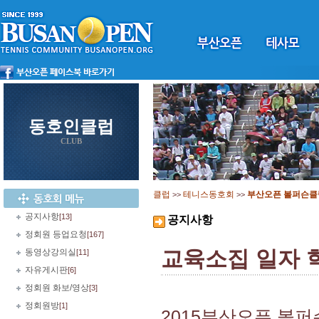
동호인클럽
CLUB
클럽
테니스동호회
부산오픈 볼퍼슨클
>>
>>
공지사항
[13]
공지사항
정회원 등업요청
[167]
교육소집 일자 
동영상강의실
[11]
자유게시판
[6]
정회원 화보/영상
[3]
정회원방
[1]
2015부산오픈 볼퍼