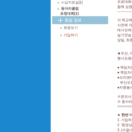
프로대회
시삽자료실
[1]
함께 성원
동아리클럽
------------
초청대회
[1]
각 학교에
사전에 각
회원보기
테사모에
가입하기
실기연습
당일, 최
★우선,
행사요원
● 책임자
● 책임자
●오리엔
부산오픈 
●자원봉사
※문의사항
※ 동아리
=======
★
한번 더
1. 가입
2. '동
3. (수