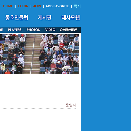
HOME
LOGIN
JOIN
쪽지
|
|
|
ADD FAVORITE
|
운영자