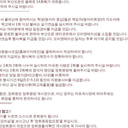
이며 부산오픈은 올해로 14회째가 개최됩니다.
하여 주시길 바랍니다.
--------------------------
서 볼퍼슨에 참여하시는 학생(동아리 중심)들은 책임자(동아리회장)의 지도아래
 학교에서 1회 이상 볼퍼슨 실기연습을 실시하여 주시길 바랍니다
서는 여러분에게 해당 일정경비를 지급할 것입니다.
을 완료한 볼퍼슨에 한하여 부산오픈 센터코트에서 오리엔테이션을 소집할 것입니다.
종연습후 행사복을 지급할 것입니다. 오리엔테이션 일자는 추후 여기에 공지할 것입니다
 자원봉사모집(홈페이지메인)을 클릭하셔서 작성하여야 합니다.
에게 지급되는 행사복의 신체칫수가 정확하여야 합니다.
는 1회와 2회에 나누어 실시하되 미숙한 사람은 2회를 실시하여 주시길 바랍니다.
께서는 1회와 2회째의 참석자 명단을 정회원방에 올려주시길 바랍니다.
테이션 당일 참가경비(교통비,식대)를 비롯하여
행사기간 9일(5.5~5.13) 동안의 자원봉사비를 지급합니다.
 하신 공식 증빙서류(학교제출용)를 발급합니다.
은, 정회원은 정회원방 게시판으로, 아닌 경우는 자유게시판에 하여주세요.
 회장을 통하여 문의하셔도 됩니다.
======
 참고 !
하기를 누르면 스스스로 준회원이 됩니다.
영상강의실'을 보시고난 후 '정회원등업요청'을 하십시오,
일내)정회원이 되었으면 정회원출석확인 게시판에 꼭 가셔야 합니다.