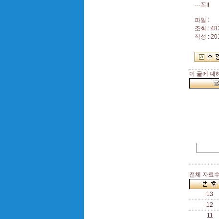
---꼭!!
파일 :
조회 : 48
작성 : 20
이 글에 대
전체 자료수 
13
12
11