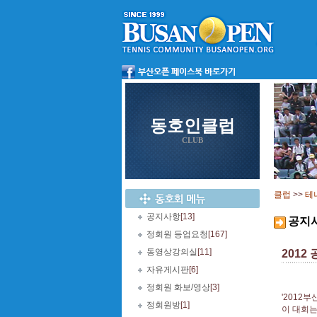
동호인클럽
CLUB
클럽
>>
테
공지사항
[13]
공지
정회원 등업요청
[167]
동영상강의실
[11]
2012
자유게시판
[6]
정회원 화보/영상
[3]
'2012
정회원방
[1]
이 대회는