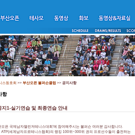
니스동호회
>>
부산오픈 볼퍼슨클럽
>>
공지사항
사항
 공지1-실기연습 및 최종연습 안내
부산오픈 국제남자챌린저테니스대회'에 참여해주시는 볼퍼슨 여러분 감사합니다.
 ATP(세계남자프로테니스협회)의 랭킹 100위~300위 권의 프로선수들이 출전하는