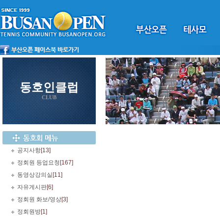
동호인클럽
CLUB
공지사항
[13]
정회원 등업요청
[167]
동영상강의실
[11]
자유게시판
[6]
정회원 화보/영상
[3]
정회원방
[1]