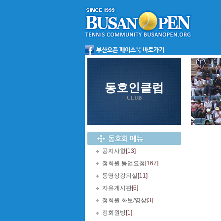
동호인클럽
CLUB
공지사항
[13]
정회원 등업요청
[167]
동영상강의실
[11]
자유게시판
[6]
정회원 화보/영상
[3]
정회원방
[1]