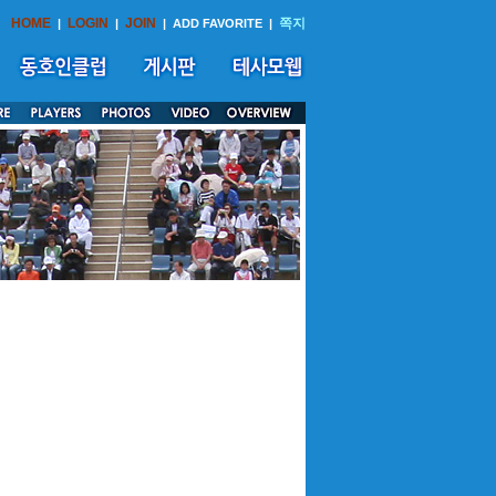
HOME
LOGIN
JOIN
쪽지
|
|
|
ADD FAVORITE
|