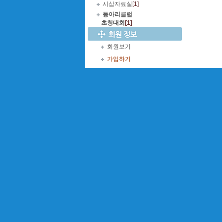
시삽자료실
[1]
동아리클럽
초청대회
[1]
회원보기
가입하기