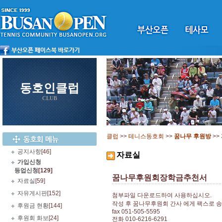
동호인클럽
CLUB
클럽
>>
테니스동호회
>>
꿈나무 후원방
>>
공지사항
[46]
자료실
가입신청
등업신청
[129]
꿈나무후원회장학금추천서
자료실
[59]
자유게시판
[152]
첨부파일 다운로드하여 사용하십시오.
작성 후 꿈나무후원회 간사 에게 팩스로 
후원금 현황
[144]
fax 051-505-5595
후원회 화보
[24]
전화 010-6216-6291