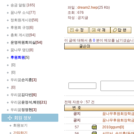
송금 알림
[165]
파일 :
dream2.hwp
(25 Kb)
꿈나무 소식
[77]
조회 : 676
작성 : 공지글
정회원게시판
[58]
후원회 규정
[6]
총회 게시판
[94]
이 글에 대해서 총
0
분이 메모를 남기셨습니
운영위원회의실
[54]
꿈나무 명단
[8]
후원회원
[5]
.
[0]
.
[0]
우리꿈
손지훈
[3]
.
[0]
우리꿈
김다빈
[6]
전체 자료수 : 57 건
우리꿈
윤정석,혜란
[21]
우리꿈
정영현
[3]
공지
꿈나무후원회장학금서
공지
꿈나무후원회장학금추
회원보기
57
2010ggum[0]
가입하기
서약서_손지훈(동래
56