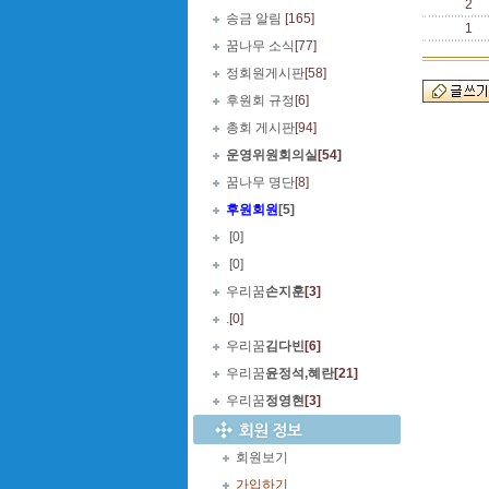
2
송금 알림
[165]
1
꿈나무 소식
[77]
정회원게시판
[58]
후원회 규정
[6]
총회 게시판
[94]
운영위원회의실
[54]
꿈나무 명단
[8]
후원회원
[5]
.
[0]
.
[0]
우리꿈
손지훈
[3]
.
[0]
우리꿈
김다빈
[6]
우리꿈
윤정석,혜란
[21]
우리꿈
정영현
[3]
회원보기
가입하기