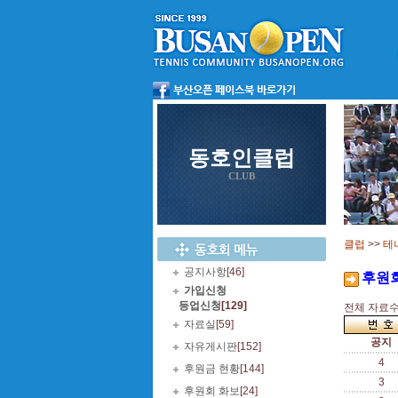
동호인클럽
CLUB
클럽
>>
테
공지사항
[46]
후원
가입신청
등업신청
[129]
전체 자료수 
자료실
[59]
공지
자유게시판
[152]
4
후원금 현황
[144]
3
후원회 화보
[24]