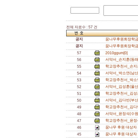
전체 자료수 : 57 건
공지
꿈나무후원회장학금서
공지
꿈나무후원회장학금추
57
2010ggum[0]
서약서_손지훈(동래
56
학교장추천서_손지훈
55
서약서_박소연(남산
54
학교장추천서_박소연
53
서약서_김성훈(울산
52
학교장추천서_김성훈
51
서약서_김다빈(부산
50
학교장추천서_김다빈
49
서약서_윤정석(수원
48
학교장추천서_윤정석
47
꿈나무 후원 대상자 서
46
꿈나무 후원 대상자 추
45