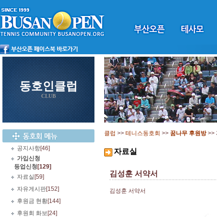
동호인클럽
CLUB
클럽
>>
테니스동호회
>>
꿈나무 후원방
>>
공지사항
[46]
자료실
가입신청
등업신청
[129]
김성훈 서약서
자료실
[59]
자유게시판
[152]
김성훈 서약서
후원금 현황
[144]
후원회 화보
[24]