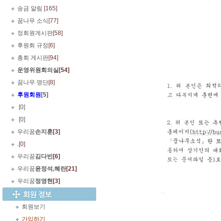
송금 알림
[165]
꿈나무 소식
[77]
정회원게시판
[58]
후원회 규정
[6]
총회 게시판
[94]
운영위원회의실
[54]
꿈나무 명단
[8]
후원회원
[5]
.
[0]
.
[0]
우리꿈
손지훈
[3]
.
[0]
우리꿈
김다빈
[6]
우리꿈
윤정석,혜란
[21]
우리꿈
정영현
[3]
회원보기
가입하기