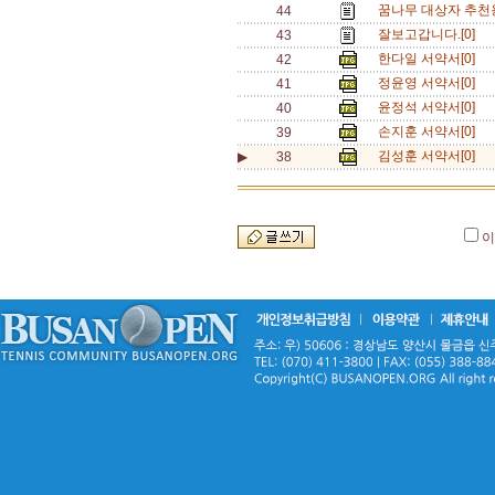
꿈나무 대상자 추천용 
44
잘보고갑니다.[0]
43
한다일 서약서[0]
42
정윤영 서약서[0]
41
윤정석 서약서[0]
40
손지훈 서약서[0]
39
김성훈 서약서[0]
▶
38