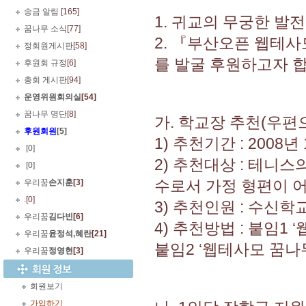
송금 알림
[165]
1. 귀교의 무궁한 발
꿈나무 소식
[77]
2. 『부산오픈 웹테사
정회원게시판
[58]
를 발굴 후원하고자 합
후원회 규정
[6]
총회 게시판
[94]
운영위원회의실
[54]
꿈나무 명단
[8]
가. 학교장 추천(우편
후원회원
[5]
1) 추천기간 : 2008년
.
[0]
2) 추천대상 : 테니
.
[0]
수로서 가정 형편이 
우리꿈
손지훈
[3]
.
[0]
3) 추천인원 : 수신학
우리꿈
김다빈
[6]
4) 추천방법 : 붙임1
우리꿈
윤정석,혜란
[21]
붙임2 ‘웹테사모 꿈나
우리꿈
정영현
[3]
회원보기
가입하기