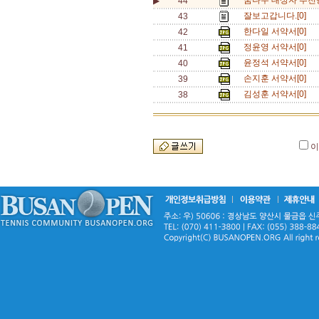
꿈나무 대상자 추천용 
▶
44
잘보고갑니다.[0]
43
한다일 서약서[0]
42
정윤영 서약서[0]
41
윤정석 서약서[0]
40
손지훈 서약서[0]
39
김성훈 서약서[0]
38