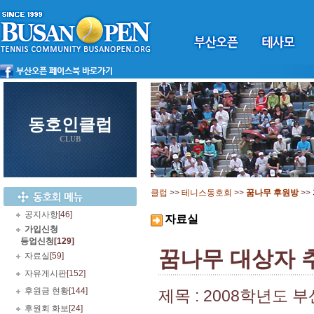
동호인클럽
CLUB
클럽
>>
테니스동호회
>>
꿈나무 후원방
>>
공지사항
[46]
자료실
가입신청
등업신청
[129]
꿈나무 대상자 추
자료실
[59]
자유게시판
[152]
후원금 현황
[144]
제목 : 2008학년
후원회 화보
[24]