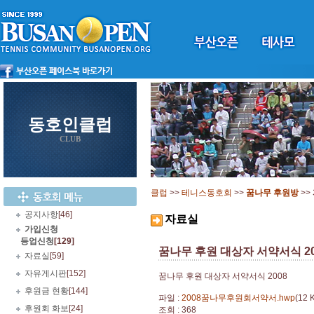
동호인클럽
CLUB
클럽
>>
테니스동호회
>>
꿈나무 후원방
>>
공지사항
[46]
자료실
가입신청
등업신청
[129]
꿈나무 후원 대상자 서약서식 20
자료실
[59]
자유게시판
[152]
꿈나무 후원 대상자 서약서식 2008
후원금 현황
[144]
파일 :
2008꿈나무후원회서약서.hwp
(12 
후원회 화보
[24]
조회 : 368