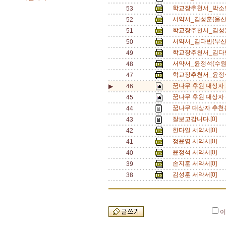
학교장추천서_박소연
53
서약서_김성훈(울산
52
학교장추천서_김성훈
51
서약서_김다빈(부산
50
학교장추천서_김다빈
49
서약서_윤정석(수원
48
학교장추천서_윤정석
47
꿈나무 후원 대상자 서
▶
46
꿈나무 후원 대상자 추
45
꿈나무 대상자 추천용 
44
잘보고갑니다.[0]
43
한다일 서약서[0]
42
정윤영 서약서[0]
41
윤정석 서약서[0]
40
손지훈 서약서[0]
39
김성훈 서약서[0]
38