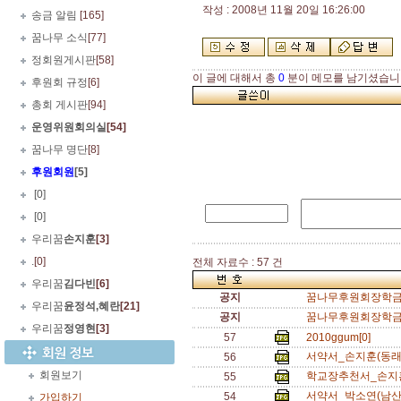
작성 : 2008년 11월 20일 16:26:00
송금 알림
[165]
꿈나무 소식
[77]
정회원게시판
[58]
이 글에 대해서 총
0
분이 메모를 남기셨습니
후원회 규정
[6]
총회 게시판
[94]
운영위원회의실
[54]
꿈나무 명단
[8]
후원회원
[5]
.
[0]
.
[0]
우리꿈
손지훈
[3]
.
[0]
전체 자료수 : 57 건
우리꿈
김다빈
[6]
공지
꿈나무후원회장학금서
우리꿈
윤정석,혜란
[21]
공지
꿈나무후원회장학금추
우리꿈
정영현
[3]
57
2010ggum[0]
서약서_손지훈(동래
56
회원보기
학교장추천서_손지훈
55
서약서_박소연(남산
54
가입하기