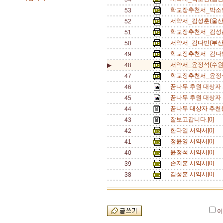
학교장추천서_박소연
53
서약서_김성훈(울산
52
학교장추천서_김성훈
51
서약서_김다빈(부산
50
학교장추천서_김다빈
49
서약서_윤정석(수원
▶
48
학교장추천서_윤정석
47
꿈나무 후원 대상자 서
46
꿈나무 후원 대상자 추
45
꿈나무 대상자 추천용 
44
잘보고갑니다.[0]
43
한다일 서약서[0]
42
정윤영 서약서[0]
41
윤정석 서약서[0]
40
손지훈 서약서[0]
39
김성훈 서약서[0]
38