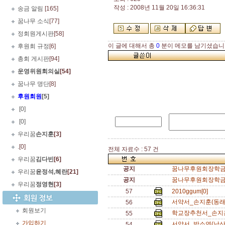
작성 : 2008년 11월 20일 16:36:31
송금 알림
[165]
꿈나무 소식
[77]
정회원게시판
[58]
이 글에 대해서 총
0
분이 메모를 남기셨습니
후원회 규정
[6]
총회 게시판
[94]
운영위원회의실
[54]
꿈나무 명단
[8]
후원회원
[5]
.
[0]
.
[0]
우리꿈
손지훈
[3]
.
[0]
전체 자료수 : 57 건
우리꿈
김다빈
[6]
공지
꿈나무후원회장학금서
우리꿈
윤정석,혜란
[21]
공지
꿈나무후원회장학금추
우리꿈
정영현
[3]
57
2010ggum[0]
서약서_손지훈(동래
56
회원보기
학교장추천서_손지훈
55
가입하기
서약서_박소연(남산
54