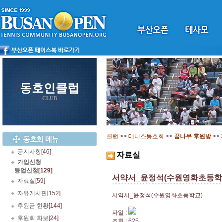
동호인클럽
CLUB
클럽
>>
테니스동호회
>>
꿈나무 후원방
>>
공지사항
[46]
자료실
가입신청
등업신청
[129]
서약서_윤정석(수원영화초등학
자료실
[59]
자유게시판
[152]
서약서_윤정석(수원영화초등학교)
후원금 현황
[144]
파일 :
후원회 화보
[24]
조회 : 625