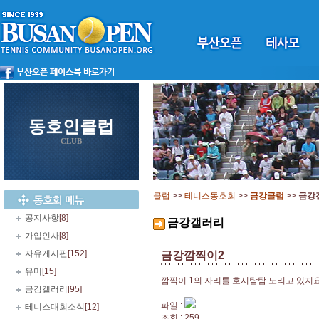
동호인클럽
CLUB
클럽
>>
테니스동호회
>>
금강클럽
>>
금강
공지사항
[8]
금강갤러리
가입인사
[8]
자유게시판
[152]
금강깜찍이2
유머
[15]
깜찍이 1의 자리를 호시탐탐 노리고 있지
금강갤러리
[95]
파일 :
테니스대회소식
[12]
조회 : 259