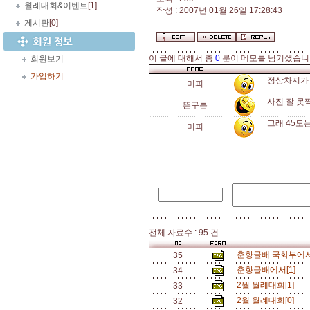
월례대회&이벤트
[1]
작성 : 2007년 01월 26일 17:28:43
게시판
[0]
이 글에 대해서 총
0
분이 메모를 남기셨습니
회원보기
가입하기
정상차지가 
미피
사진 잘 못찍었
뜬구름
그래 45도
미피
전체 자료수 : 95 건
춘향골배 국화부에서 
35
춘향골배에서[1]
34
2월 월례대회[1]
33
2월 월례대회[0]
32