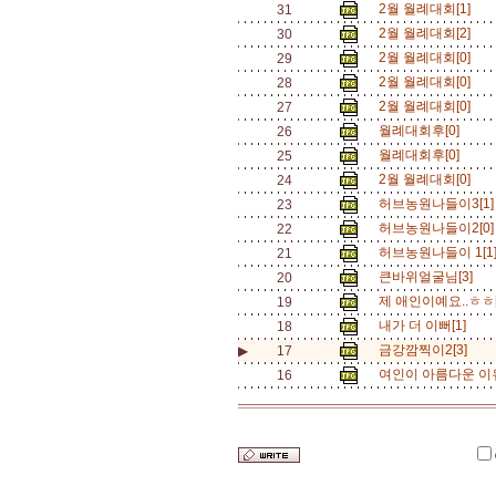
2월 월례대회[1]
31
2월 월례대회[2]
30
2월 월례대회[0]
29
2월 월례대회[0]
28
2월 월례대회[0]
27
월례대회후[0]
26
월례대회후[0]
25
2월 월례대회[0]
24
허브농원나들이3[1
23
허브농원나들이2[0
22
허브농원나들이 1[1
21
큰바위얼굴님[3]
20
제 애인이예요..ㅎㅎ
19
내가 더 이뻐[1]
18
금강깜찍이2[3]
▶
17
여인이 아름다운 이유
16