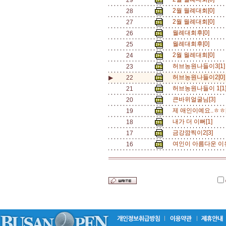
29
2월 월례대회[0]
28
2월 월례대회[0]
27
월례대회후[0]
26
월례대회후[0]
25
2월 월례대회[0]
24
허브농원나들이3[1
23
허브농원나들이2[0]
▶
22
허브농원나들이 1[1
21
큰바위얼굴님[3]
20
제 애인이예요..ㅎㅎ
19
내가 더 이뻐[1]
18
금강깜찍이2[3]
17
여인이 아름다운 이유
16