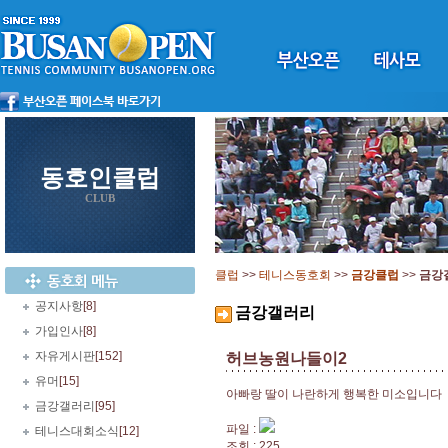
동호인클럽
CLUB
클럽
>>
테니스동호회
>>
금강클럽
>>
금강
공지사항
[8]
금강갤러리
가입인사
[8]
자유게시판
[152]
허브농원나들이2
유머
[15]
아빠랑 딸이 나란하게 행복한 미소입니다
금강갤러리
[95]
파일 :
테니스대회소식
[12]
조회 : 225