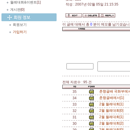
월례대회&이벤트
[1]
작성 : 2007년 02월 05일 21:15:35
게시판
[0]
이 글에 대해서 총
0
분이 메모를 남기셨습니
회원보기
가입하기
전체 자료수 : 95 건
춘향골배 국화부에서 
35
춘향골배에서[1]
34
2월 월례대회[1]
33
2월 월례대회[0]
32
2월 월례대회[1]
31
2월 월례대회[2]
30
2월 월례대회[0]