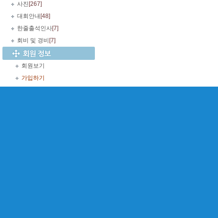
사진
[267]
대회안내
[48]
한줄출석인사
[7]
회비 및 경비
[7]
회원보기
가입하기