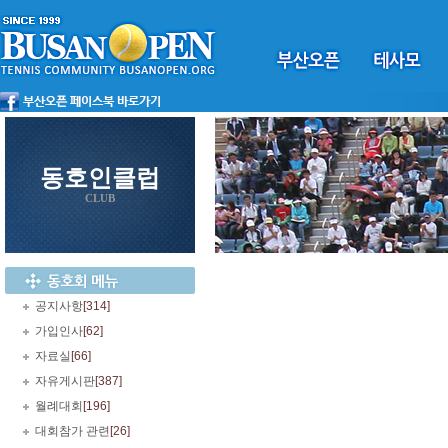
동호인클럽
CLUB
공지사항
[314]
가입인사
[62]
자료실
[66]
자유게시판
[387]
월례대회
[196]
대회참가 관련
[26]