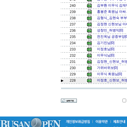
김부환 이무식 김재덕
240
홍봉준 회원님 아싸..
239
김형식_김현숙 부부 
238
김정현 신현보님 아싸.
237
성창민_허병익[0]
236
전진옥님 공중부양[
235
김기진님[0]
234
이정호님[0]
233
이무식님[0]
232
김정현_신현보_허병
231
가위바위보[0]
230
이무식 회원님[0]
229
이정호_신현보_허병익
▶
228