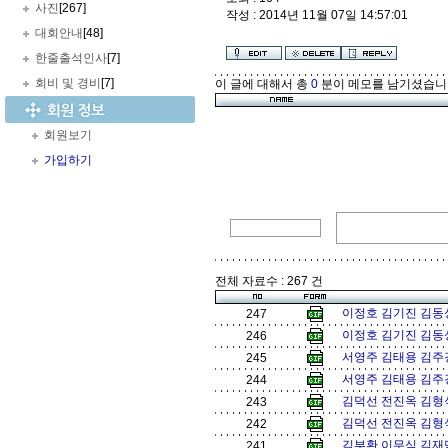
사진
[267]
작성 : 2014년 11월 07일 14:57:01
대회안내
[48]
한줄출석인사
[7]
회비 및 경비
[7]
이 글에 대해서 총
0
분이 메모를 남기셨습니
회원보기
가입하기
전체 자료수 : 267 건
이정호 김기진 김동성
247
이정호 김기진 김동성
246
서영주 김태용 김주경
245
서영주 김태용 김주경
244
김덕선 전진옥 김형식 
243
김덕선 전진옥 김형식
242
김부환 이무식 김재덕
241