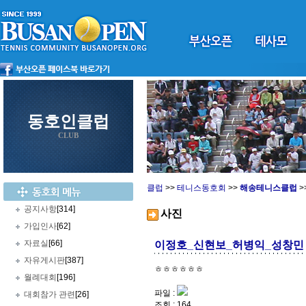
동호인클럽
CLUB
클럽
>>
테니스동호회
>>
해송테니스클럽
>
공지사항
[314]
사진
가입인사
[62]
자료실
[66]
이정호_신현보_허병익_성창민 
자유게시판
[387]
ㅎㅎㅎㅎㅎㅎ
월례대회
[196]
파일 :
대회참가 관련
[26]
조회 : 164