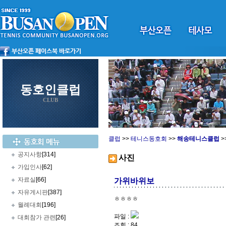
동호인클럽
CLUB
클럽
>>
테니스동호회
>>
해송테니스클럽
>
공지사항
[314]
사진
가입인사
[62]
자료실
[66]
가위바위보
자유게시판
[387]
ㅎㅎㅎㅎ
월례대회
[196]
파일 :
대회참가 관련
[26]
조회 : 84