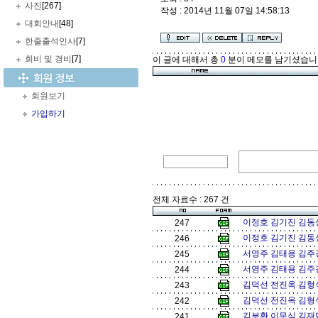
사진
[267]
작성 : 2014년 11월 07일 14:58:13
대회안내
[48]
한줄출석인사
[7]
회비 및 경비
[7]
이 글에 대해서 총
0
분이 메모를 남기셨습니
회원보기
가입하기
전체 자료수 : 267 건
이정호 김기진 김동성
247
이정호 김기진 김동성
246
서영주 김태용 김주경
245
서영주 김태용 김주경
244
김덕선 전진옥 김형식 
243
김덕선 전진옥 김형식
242
김부환 이무식 김재덕
241