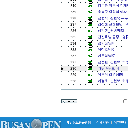
김부환 이무식 김재덕
240
홍봉준 회원님 아싸..
239
김형식_김현숙 부부 
238
김정현 신현보님 아싸.
237
성창민_허병익[0]
236
전진옥님 공중부양[
235
김기진님[0]
234
이정호님[0]
233
이무식님[0]
232
김정현_신현보_허병
231
가위바위보[0]
▶
230
이무식 회원님[0]
229
이정호_신현보_허병
228